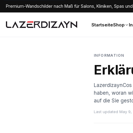
Premium-Wandschilder nach Maß für Salons, Kliniken, Spas und 
Startseite
Shop
I
INFORMATION
Erklär
LazerdizaynCos 
haben, woran wi
auf die Sie gest
Last updated May 9,