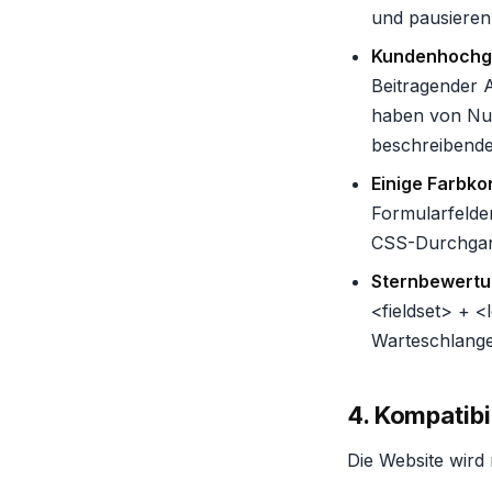
und pausieren
Kundenhochge
Beitragender A
haben von Nut
beschreibenden
Einige Farbko
Formularfelder
CSS-Durchgan
Sternbewertu
<fieldset> + 
Warteschlange
4. Kompatibi
Die Website wird