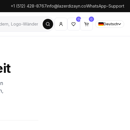
+1 (512) 428-8767
info@lazerdizayn.co
WhatsApp-Support
0
0
Deutsch
it
an
n,