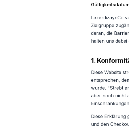
Gültigkeitsdatum
LazerdizaynCo ver
Zielgruppe zugäng
daran, die Barri
halten uns dabei 
1. Konformit
Diese Website st
entsprechen, dem
wurde. "Strebt a
aber noch nicht 
Einschränkungen i
Diese Erklärung 
und den Checkout