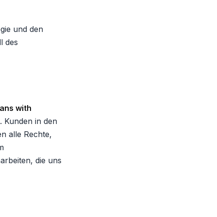
ogie und den
l des
cans with
. Kunden in den
n alle Rechte,
m
rbeiten, die uns