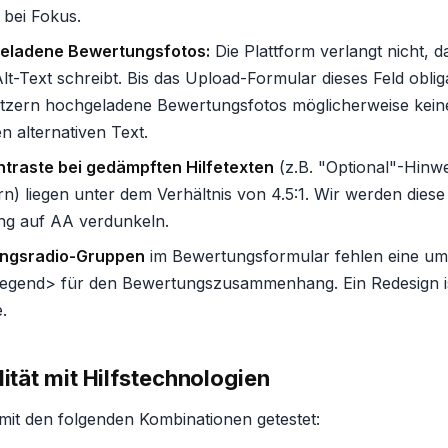
 bei Fokus.
ladene Bewertungsfotos:
Die Plattform verlangt nicht, d
lt-Text schreibt. Bis das Upload-Formular dieses Feld obli
zern hochgeladene Bewertungsfotos möglicherweise kein
 alternativen Text.
ntraste bei gedämpften Hilfetexten
(z.B. "Optional"-Hinwe
n) liegen unter dem Verhältnis von 4.5:1. Wir werden dies
g auf AA verdunkeln.
ngsradio-Gruppen
im Bewertungsformular fehlen eine um
<legend> für den Bewertungszusammenhang. Ein Redesign is
.
lität mit Hilfstechnologien
 mit den folgenden Kombinationen getestet: