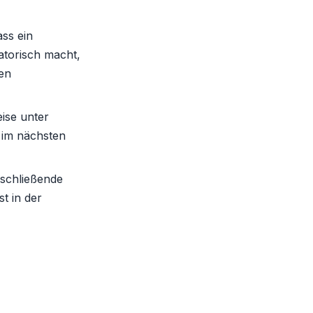
ass ein
gatorisch macht,
en
ise unter
e im nächsten
schließende
t in der