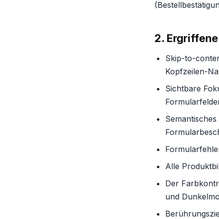
(Bestellbestätig
2. Ergriffe
Skip-to-conten
Kopfzeilen-Na
Sichtbare Foku
Formularfelder
Semantisches 
Formularbesch
Formularfehle
Alle Produktbi
Der Farbkontra
und Dunkelmo
Berührungszie