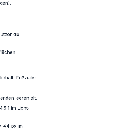
gen).
utzer die
flächen,
nhalt, Fußzeile).
enden leeren alt.
.5:1 im Licht-
× 44 px im