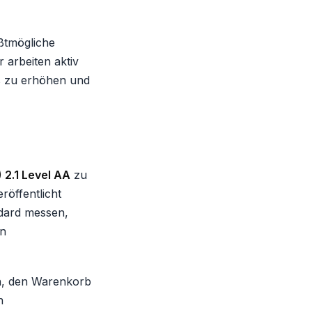
ößtmögliche
 arbeiten aktiv
ps zu erhöhen und
 2.1 Level AA
zu
öffentlicht
ndard messen,
en
ch, den Warenkorb
n