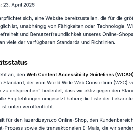
:
23. April 2026
pflichtet sich, eine Website bereitzustellen, die für die gr
lich ist, unabhängig von Fähigkeiten oder Technologie. Wir
erefreiheit und Benutzerfreundlichkeit unseres Online-Sho
an viele der verfügbaren Standards und Richtlinien.
ätsstatus
rebt an, den
Web Content Accessibility Guidelines (WCAG)
 Standard, der vom World Wide Web Consortium (W3C) ver
n zu entsprechen" bedeutet, dass wir aktiv gegen den Sta
alle Empfehlungen umgesetzt haben; die Liste der bekannt
st unten veröffentlicht.
gilt für den lazerdizayn.co Online-Shop, den Kundenberei
-Prozess sowie die transaktionalen E-Mails, die wir sende