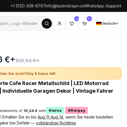
+1 (512) 428-8767
info@lazerdizayn.co
WhatsApp-Support
0
0
Deutsch
6 €+
109,94 €+
ilen Sie sich!
Only 5 hours left
erte Cafe Racer Metallschild | LED Motorrad
 Individuelle Garagen Dekor | Vintage Fahrer
nstallments of
19,24 €
with
·
Klarna
Afterpay
 Erhalten Sie es bis
Aug 11-Aug 14
, wenn Sie heute bestellen
gabe bei Defekt —
vollständige Richtlinie