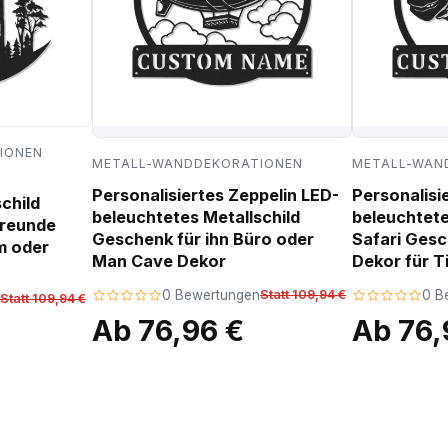
IONEN
METALL-WANDDEKORATIONEN
METALL-WAN
Personalisiertes Zeppelin LED-
Personalisi
child
beleuchtetes Metallschild
beleuchtete
freunde
Geschenk für ihn Büro oder
Safari Ges
m oder
Man Cave Dekor
Dekor für T
0 Bewertungen
Statt 109,94 €
0 B
Statt 109,94 €
Ab 76,96 €
Ab 76,