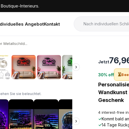
Boutique-Interieurs.
ndividuelles Angebot
Kontakt
 Metallschild...
›
76,9
Jetzt
›
⏳
30% off
Bee
Personalisi
Wandkunst |
sehen Sie sie beleuchtet.
Geschenk
4 interest-free i
✓
Kommt bald an!
›
✓
14 Tage Rück