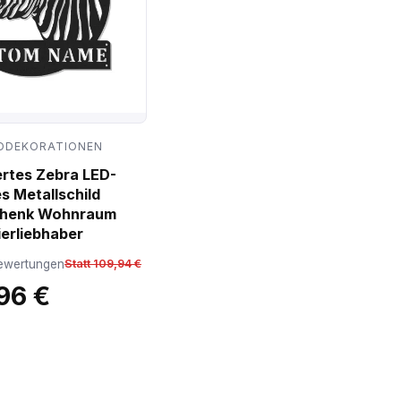
DDEKORATIONEN
ertes Zebra LED-
s Metallschild
chenk Wohnraum
ierliebhaber
ewertungen
Statt 109,94 €
96 €