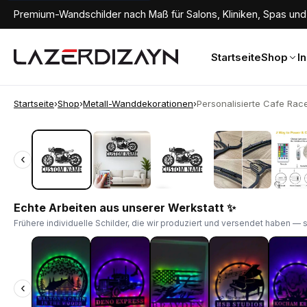
Premium-Wandschilder nach Maß für Salons, Kliniken, Spas und 
Startseite
Shop
I
Startseite
›
Shop
›
Metall-Wanddekorationen
›
Personalisierte Cafe Racer
‹
‹
Echte Arbeiten aus unserer Werkstatt ✨
Frühere individuelle Schilder, die wir produziert und versendet haben — 
‹