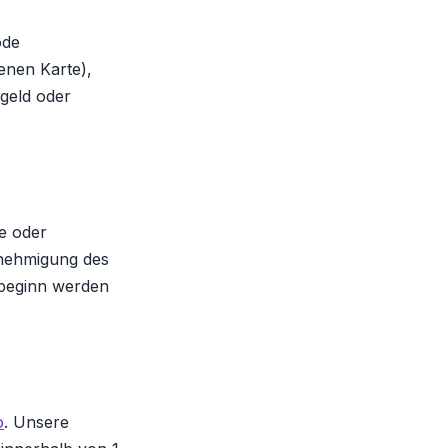
ode
fenen Karte),
rgeld oder
e oder
nehmigung des
sbeginn werden
o
. Unsere