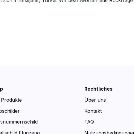
t sich in Eskişehir, Türkei. Wir beantworten jede Rückfrage
p
Rechtliches
e Produkte
Über uns
oschilder
Kontakt
snummernschild
FAQ
allschild Flugzeug
Nutzungsbedingunge