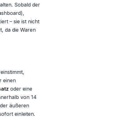
alten. Sobald der
ashboard),
rt – sie ist nicht
t, da die Waren
.
einstimmt,
r einen
satz
oder eine
nnerhalb von 14
 der äußeren
fort einleiten.