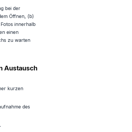
g bei der
 dem Öffnen, (b)
 Fotos innerhalb
en einen
chs zu warten
en Austausch
ner kurzen
haufnahme des
.