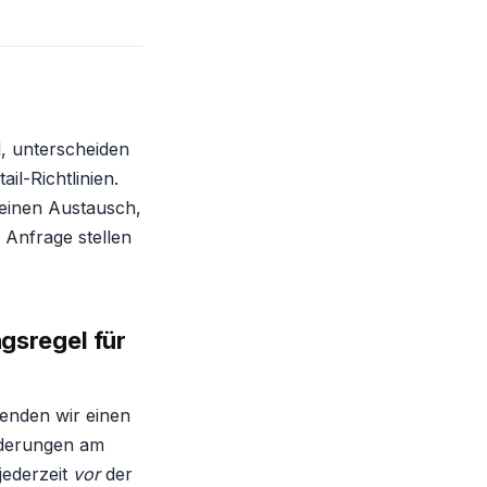
d, unterscheiden
il-Richtlinien.
 einen Austausch,
e Anfrage stellen
gsregel für
senden wir einen
nderungen am
jederzeit
vor
der