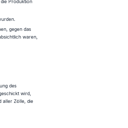
die Produktion
 wurden.
chen, gegen das
absichtlich waren,
tung des
eschickt wird,
ller Zölle, die