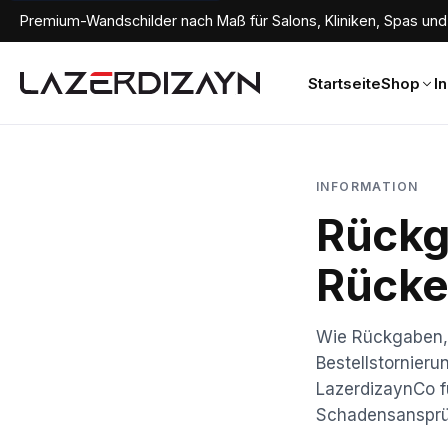
Premium-Wandschilder nach Maß für Salons, Kliniken, Spas und 
Startseite
Shop
I
INFORMATION
Rückg
Rücker
Wie Rückgaben, 
Bestellstornieru
LazerdizaynCo fu
Schadensansprüc