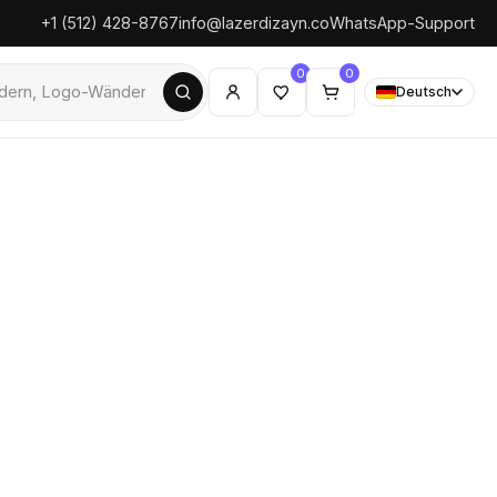
+1 (512) 428-8767
info@lazerdizayn.co
WhatsApp-Support
0
0
Deutsch