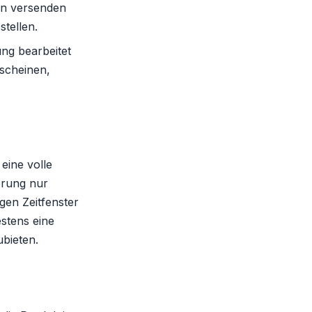
en versenden
tellen.
ng bearbeitet
scheinen,
eine volle
erung nur
gen Zeitfenster
stens eine
ubieten.