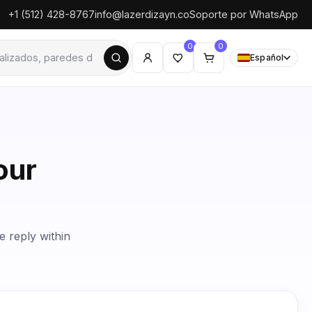
+1 (512) 428-8767
info@lazerdizayn.co
Soporte por WhatsApp
0
0
Español
our
e reply within