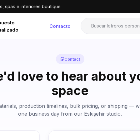
, spas e interiores boutique.
puesto
Contacto
nalizado
Contact
'd love to hear about y
space
erials, production timelines, bulk pricing, or shipping — w
one business day from our Eskişehir studio.