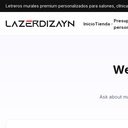
Letreros murales premium personalizados para salones, clínicas
Presu
Inicio
Tienda
perso
We
Ask about mat