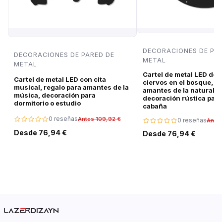
DECORACIONES DE PA
DECORACIONES DE PARED DE
METAL
METAL
Cartel de metal LED de 
Cartel de metal LED con cita
ciervos en el bosque, r
musical, regalo para amantes de la
amantes de la naturalez
música, decoración para
decoración rústica para
dormitorio o estudio
cabaña
0 reseñas
Antes 109,92 €
0 reseñas
Ante
Desde 76,94 €
Desde 76,94 €