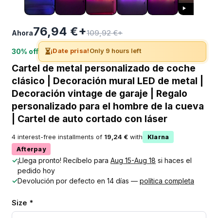
76,94 €+
109,92 €+
Ahora
⏳
¡Date prisa!
Only 9 hours left
30% off
Cartel de metal personalizado de coche
clásico | Decoración mural LED de metal |
Decoración vintage de garaje | Regalo
personalizado para el hombre de la cueva
| Cartel de auto cortado con láser
4 interest-free installments of
19,24 €
with
Klarna
Afterpay
✓
¡Llega pronto! Recíbelo para
Aug 15-Aug 18
si haces el
pedido hoy
✓
Devolución por defecto en 14 días —
política completa
Size *