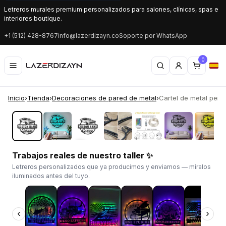
Letreros murales premium personalizados para salones, clínicas, spas e
interiores boutique.
+1 (512) 428-8767
info@lazerdizayn.co
Soporte por WhatsApp
0
Inicio
›
Tienda
›
Decoraciones de pared de metal
›
Cartel de metal pers
‹
›
Trabajos reales de nuestro taller ✨
Letreros personalizados que ya producimos y enviamos — míralos
iluminados antes del tuyo.
‹
›