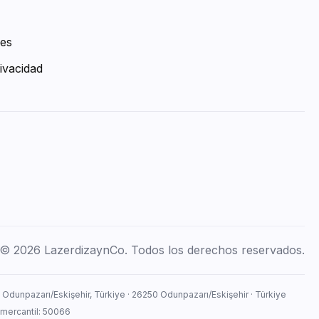
ies
ivacidad
© 2026 LazerdizaynCo. Todos los derechos reservados.
, Odunpazarı/Eskişehir, Türkiye · 26250 Odunpazarı/Eskişehir · Türkiye
 mercantil: 50066