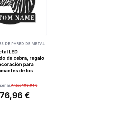
S DE PARED DE METAL
etal LED
do de cebra, regalo
decoración para
amantes de los
eseñas
Antes 109,94 €
76,96 €