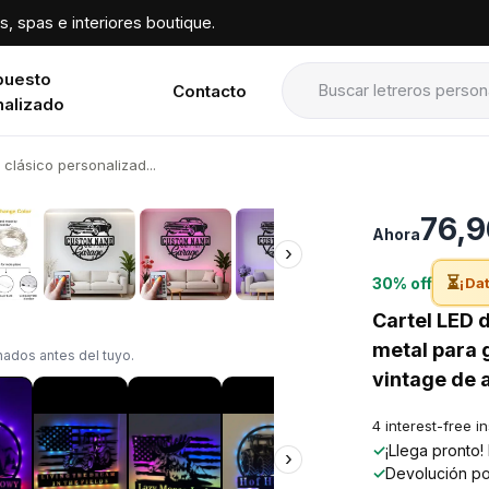
, spas e interiores boutique.
puesto
Contacto
nalizado
clásico personalizad...
›
76,9
Ahora
›
⏳
30% off
¡Dat
Cartel LED 
metal para 
ados antes del tuyo.
vintage de 
4 interest-free i
✓
¡Llega pronto
›
✓
Devolución po