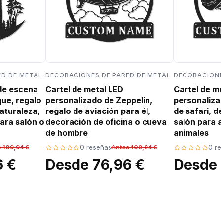
ED DE METAL
DECORACIONES DE PARED DE METAL
DECORACIONE
 de escena
Cartel de metal LED
Cartel de m
que, regalo
personalizado de Zeppelin,
personaliza
aturaleza,
regalo de aviación para él,
de safari, 
ara salón o
decoración de oficina o cueva
salón para 
de hombre
animales
 109,94 €
0 reseñas
Antes 109,94 €
0 r
6 €
Desde 76,96 €
Desde 