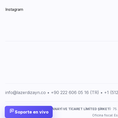
Instagram
info@lazerdizayn.co • +90 222 606 05 16 (TR) • +1 (5
LAZERDİZAYN İMALAT SANAYİ VE TİCARET LİMİTED ŞİRKETİ
· 75.
Soporte en vivo
Oficina fiscal: 