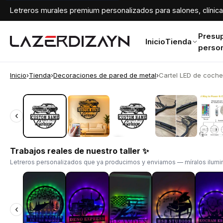
Letreros murales premium personalizados para salones, clínicas
Presu
Inicio
Tienda
perso
Inicio
›
Tienda
›
Decoraciones de pared de metal
›
Cartel LED de coche 
‹
‹
Trabajos reales de nuestro taller ✨
Letreros personalizados que ya producimos y enviamos — míralos ilumin
‹