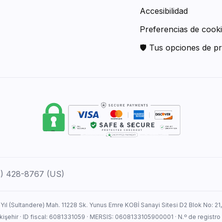
Accesibilidad
Preferencias de cook
🛡 Tus opciones de pr
12) 428-8767 (US)
 Yıl (Sultandere) Mah. 11228 Sk. Yunus Emre KOBİ Sanayi Sitesi D2 Blok No: 21
Eskişehir · ID fiscal: 6081331059 · MERSIS: 0608133105900001 · N.º de registro