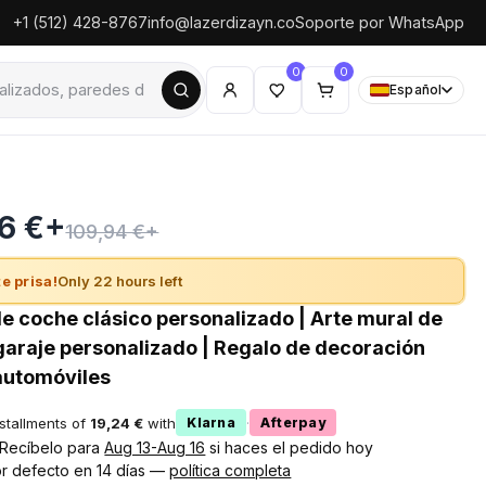
+1 (512) 428-8767
info@lazerdizayn.co
Soporte por WhatsApp
0
0
Español
6 €+
109,94 €+
e prisa!
Only 22 hours left
de coche clásico personalizado | Arte mural de
garaje personalizado | Regalo de decoración
automóviles
nstallments of
19,24 €
with
·
Klarna
Afterpay
! Recíbelo para
Aug 13-Aug 16
si haces el pedido hoy
r defecto en 14 días —
política completa