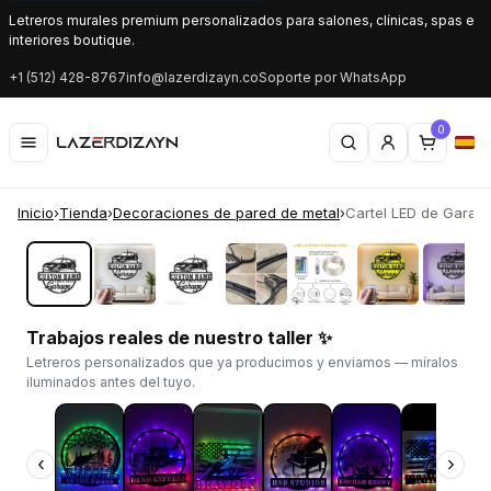
Letreros murales premium personalizados para salones, clínicas, spas e
interiores boutique.
+1 (512) 428-8767
info@lazerdizayn.co
Soporte por WhatsApp
0
Inicio
›
Tienda
›
Decoraciones de pared de metal
›
Cartel LED de Garaje 
‹
›
Trabajos reales de nuestro taller ✨
Letreros personalizados que ya producimos y enviamos — míralos
iluminados antes del tuyo.
‹
›