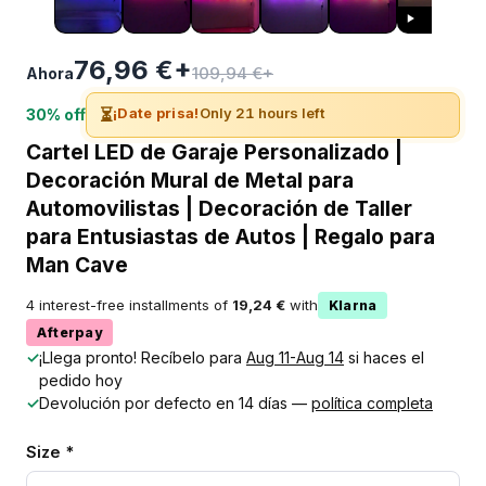
76,96 €+
109,94 €+
Ahora
⏳
¡Date prisa!
Only 21 hours left
30% off
Cartel LED de Garaje Personalizado |
Decoración Mural de Metal para
Automovilistas | Decoración de Taller
para Entusiastas de Autos | Regalo para
Man Cave
4 interest-free installments of
19,24 €
with
Klarna
Afterpay
✓
¡Llega pronto! Recíbelo para
Aug 11-Aug 14
si haces el
pedido hoy
✓
Devolución por defecto en 14 días —
política completa
Size *