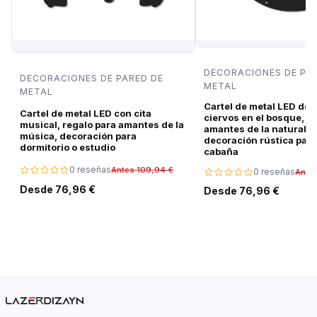
DECORACIONES DE PA
DECORACIONES DE PARED DE
METAL
METAL
Cartel de metal LED de 
Cartel de metal LED con cita
ciervos en el bosque, r
musical, regalo para amantes de la
amantes de la naturalez
música, decoración para
decoración rústica para
dormitorio o estudio
cabaña
0 reseñas
Antes 109,94 €
0 reseñas
Ante
Desde 76,96 €
Desde 76,96 €