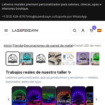
Letreros murales premium personalizados para salones, clínicas, spas e
interiores boutique.
+1 (512) 428-8767
info@lazerdizayn.co
Soporte por WhatsApp
0
Inicio
›
Tienda
›
Decoraciones de pared de metal
›
Cartel LED de micrófo
‹
›
Trabajos reales de nuestro taller ✨
Letreros personalizados que ya producimos y enviamos — míralos
iluminados antes del tuyo.
‹
›