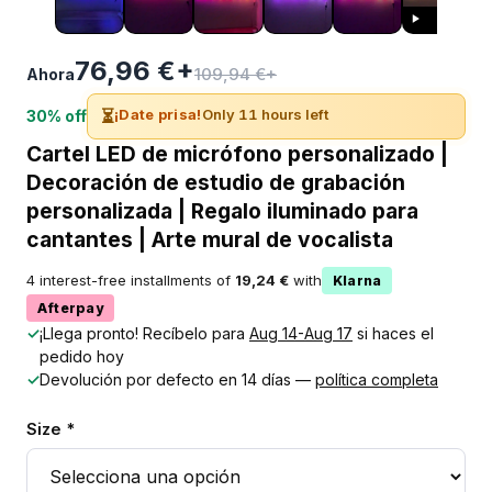
76,96 €+
109,94 €+
Ahora
⏳
¡Date prisa!
Only 11 hours left
30% off
Cartel LED de micrófono personalizado |
Decoración de estudio de grabación
personalizada | Regalo iluminado para
cantantes | Arte mural de vocalista
4 interest-free installments of
19,24 €
with
Klarna
Afterpay
✓
¡Llega pronto! Recíbelo para
Aug 14-Aug 17
si haces el
pedido hoy
✓
Devolución por defecto en 14 días —
política completa
Size *