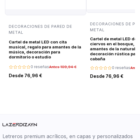
DECORACIONES DE PA
DECORACIONES DE PARED DE
METAL
METAL
Cartel de metal LED de 
Cartel de metal LED con cita
ciervos en el bosque, r
musical, regalo para amantes de la
amantes de la naturalez
música, decoración para
decoración rústica para
dormitorio o estudio
cabaña
0 reseñas
Antes 109,94 €
0 reseñas
Ante
Desde 76,96 €
Desde 76,96 €
Letreros premium acrílicos, en capas y personalizados