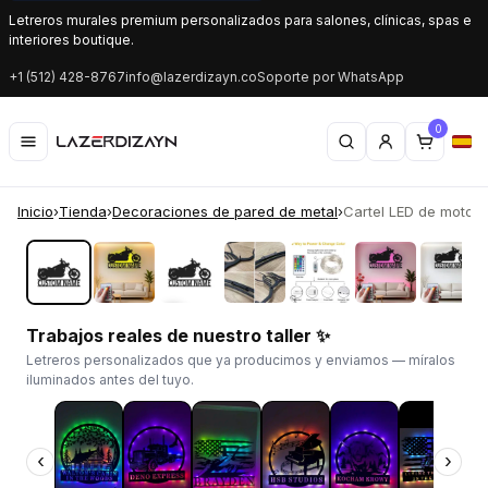
Letreros murales premium personalizados para salones, clínicas, spas e
interiores boutique.
+1 (512) 428-8767
info@lazerdizayn.co
Soporte por WhatsApp
0
Inicio
›
Tienda
›
Decoraciones de pared de metal
›
Cartel LED de motocic
‹
›
Trabajos reales de nuestro taller ✨
Letreros personalizados que ya producimos y enviamos — míralos
iluminados antes del tuyo.
‹
›