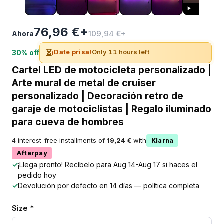
76,96 €+
109,94 €+
Ahora
⏳
¡Date prisa!
Only 11 hours left
30% off
Cartel LED de motocicleta personalizado |
Arte mural de metal de cruiser
personalizado | Decoración retro de
garaje de motociclistas | Regalo iluminado
para cueva de hombres
4 interest-free installments of
19,24 €
with
Klarna
Afterpay
✓
¡Llega pronto! Recíbelo para
Aug 14-Aug 17
si haces el
pedido hoy
✓
Devolución por defecto en 14 días —
política completa
Size *