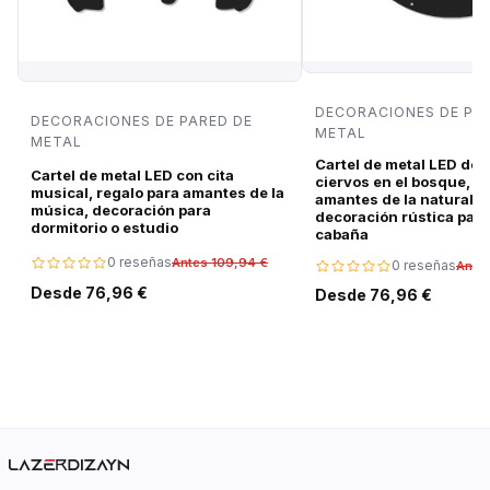
DECORACIONES DE PA
DECORACIONES DE PARED DE
METAL
METAL
Cartel de metal LED de 
Cartel de metal LED con cita
ciervos en el bosque, r
musical, regalo para amantes de la
amantes de la naturalez
música, decoración para
decoración rústica para
dormitorio o estudio
cabaña
0 reseñas
Antes 109,94 €
0 reseñas
Ante
Desde 76,96 €
Desde 76,96 €