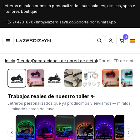
Letreros murales premium personalizados para salones, clínicas, spas e
interiores boutique.
+1 (512) 428-8767
info@lazerdizayn.co
Soporte por WhatsApp
0
Inicio
›
Tienda
›
Decoraciones de pared de metal
›
Cartel LED de motocic
‹
›
Trabajos reales de nuestro taller ✨
Letreros personalizados que ya producimos y enviamos — míralos
iluminados antes del tuyo.
‹
›