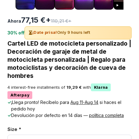
77,15 €+
110,21 €+
Ahora
⏳
¡Date prisa!
Only 9 hours left
30% off
Cartel LED de motocicleta personalizado |
Decoración de garaje de metal de
motocicleta personalizada | Regalo para
motociclistas y decoración de cueva de
hombres
4 interest-free installments of
19,29 €
with
Klarna
Afterpay
✓
¡Llega pronto! Recíbelo para
Aug 11-Aug 14
si haces el
pedido hoy
✓
Devolución por defecto en 14 días —
política completa
Size *