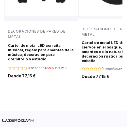
DECORACIONES DE PA
DECORACIONES DE PARED DE
METAL
METAL
Cartel de metal LED de 
Cartel de metal LED con cita
ciervos en el bosque, r
musical, regalo para amantes de la
amantes de la naturalez
música, decoración para
decoración rústica para
dormitorio o estudio
cabaña
0 reseñas
Antes 110,21 €
0 reseñas
Antes
Desde 77,15 €
Desde 77,15 €