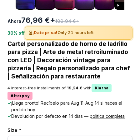
76,96 €+
109,94 €+
Ahora
⏳
¡Date prisa!
Only 21 hours left
30% off
Cartel personalizado de horno de ladrillo
para pizza | Arte de metal retroiluminado
con LED | Decoración vintage para
pizzería | Regalo personalizado para chef
| Señalización para restaurante
4 interest-free installments of
19,24 €
with
Klarna
Afterpay
✓
¡Llega pronto! Recíbelo para
Aug 11-Aug 14
si haces el
pedido hoy
✓
Devolución por defecto en 14 días —
política completa
Size *