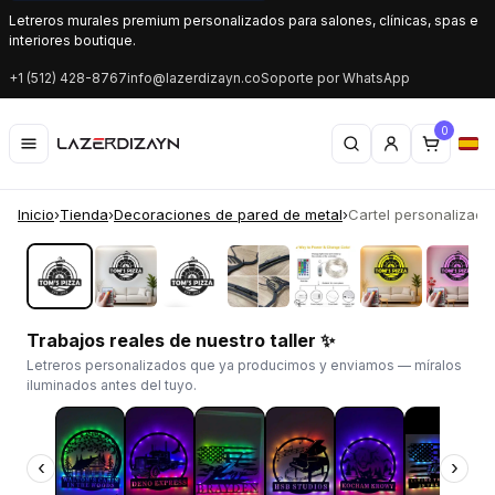
Letreros murales premium personalizados para salones, clínicas, spas e
interiores boutique.
+1 (512) 428-8767
info@lazerdizayn.co
Soporte por WhatsApp
0
Inicio
›
Tienda
›
Decoraciones de pared de metal
›
Cartel personalizado d
‹
›
Trabajos reales de nuestro taller ✨
Letreros personalizados que ya producimos y enviamos — míralos
iluminados antes del tuyo.
‹
›