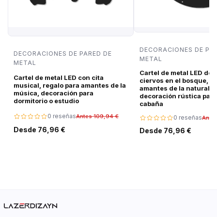
DECORACIONES DE PA
DECORACIONES DE PARED DE
METAL
METAL
Cartel de metal LED de 
Cartel de metal LED con cita
ciervos en el bosque, r
musical, regalo para amantes de la
amantes de la naturalez
música, decoración para
decoración rústica para
dormitorio o estudio
cabaña
0 reseñas
Antes 109,94 €
0 reseñas
Ante
Desde 76,96 €
Desde 76,96 €