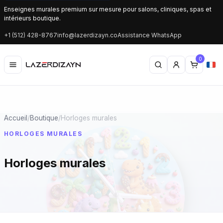
Enseignes murales premium sur mesure pour salons, cliniques, spas et
intérieurs boutique.
+1 (512) 428-8767
info@lazerdizayn.co
Assistance WhatsApp
0
Accueil
/
Boutique
/
Horloges murales
HORLOGES MURALES
Horloges murales