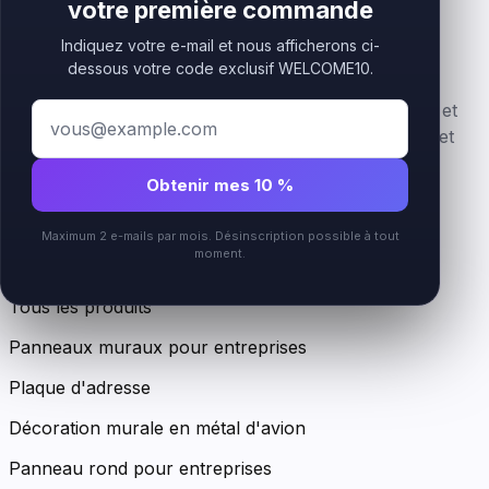
votre première commande
Indiquez votre e-mail et nous afficherons ci-
dessous votre code exclusif WELCOME10.
Enseignes logo premium en acrylique, superposées et
personnalisées pour les marques beauté, bien-être et
accueil.
Obtenir mes 10 %
Instagram
Maximum 2 e-mails par mois. Désinscription possible à tout
moment.
Boutique
Tous les produits
Panneaux muraux pour entreprises
Plaque d'adresse
Décoration murale en métal d'avion
Panneau rond pour entreprises