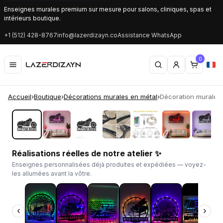
Enseignes murales premium sur mesure pour salons, cliniques, spas et
intérieurs boutique.
+1 (512) 428-8767
info@lazerdizayn.co
Assistance WhatsApp
0
Accueil
›
Boutique
›
Décorations murales en métal
›
Décoration murale e
‹
›
Réalisations réelles de notre atelier ✨
Enseignes personnalisées déjà produites et expédiées — voyez-
les allumées avant la vôtre.
‹
›