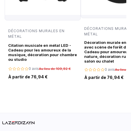
DÉCORATIONS MURALE
DÉCORATIONS MURALES EN
MÉTAL
MÉTAL
Décoration murale en m
Citation musicale en métal LED -
avec scène de forêt de c
Cadeau pour les amoureux de la
Cadeau pour amoureux 
musique, décoration pour chambre
nature, décoration rust
ou studio
salon ou chalet
0 avis
Au lieu de 109,92 €
0 avis
Au lieu d
À partir de 76,94 €
À partir de 76,94 €