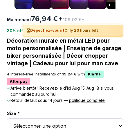
76,94 €+
109,92 €+
Maintenant
⏳
Dépêchez-vous !
Only 23 hours left
30% off
Décoration murale en métal LED pour
moto personnalisée | Enseigne de garage
biker personnalisée | Décor chopper
vintage | Cadeau pour lui pour man cave
4 interest-free installments of
19,24 €
with
Klarna
Afterpay
✓
Arrive bientôt ! Recevez-le d’ici
Aug 15-Aug 18
si vous
commandez aujourd’hui
✓
Retour défaut sous 14 jours —
politique complète
Size *