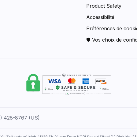
Product Safety
Accessibilité
Préférences de cooki
🛡 Vos choix de confid
12) 428-8767 (US)
 Yıl (Sultandere) Mah. 11228 Sk. Yunus Emre KOBİ Sanayi Sitesi D2 Blok No: 21