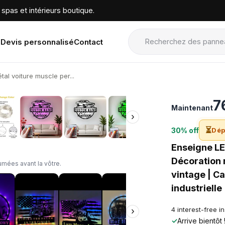
spas et intérieurs boutique.
Devis personnalisé
Contact
al voiture muscle per...
›
7
Maintenant
›
⏳
30% off
Dép
Enseigne LE
Décoration 
mées avant la vôtre.
vintage | C
industrielle
4 interest-free i
›
✓
Arrive bientôt