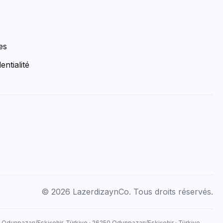
es
entialité
© 2026 LazerdizaynCo. Tous droits réservés.
, Odunpazarı/Eskişehir, Türkiye · 26250 Odunpazarı/Eskişehir · Türkiye