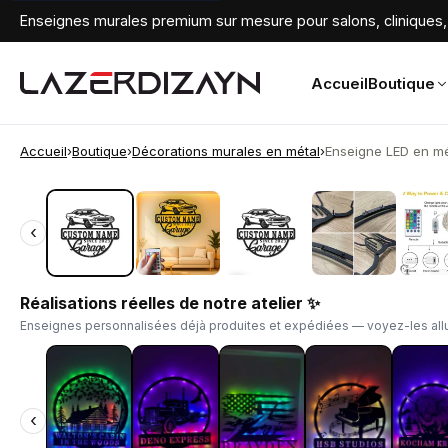
Enseignes murales premium sur mesure pour salons, cliniques, 
Accueil
Boutique
Accueil
›
Boutique
›
Décorations murales en métal
›
Enseigne LED en mét
‹
‹
Réalisations réelles de notre atelier ✨
Enseignes personnalisées déjà produites et expédiées — voyez-les allu
‹