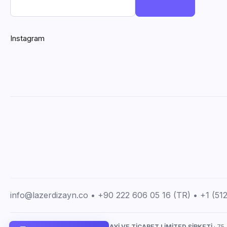
Instagram
info@lazerdizayn.co • +90 222 606 05 16 (TR) • +1 (5
LAZERDİZAYN İMALAT SANAYİ VE TİCARET LİMİTED ŞİRKETİ
· 75.