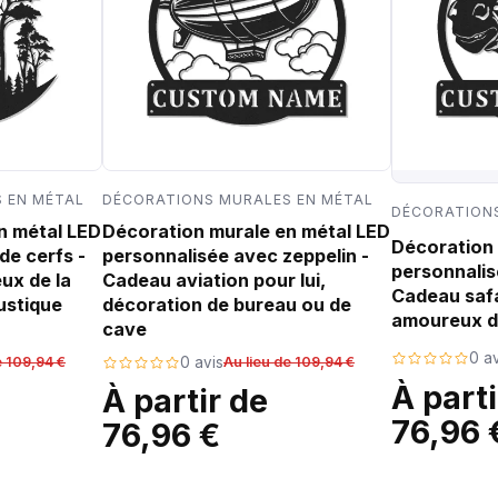
 EN MÉTAL
DÉCORATIONS MURALES EN MÉTAL
DÉCORATIONS
n métal LED
Décoration murale en métal LED
Décoration 
de cerfs -
personnalisée avec zeppelin -
personnalis
ux de la
Cadeau aviation pour lui,
Cadeau safa
ustique
décoration de bureau ou de
amoureux d
cave
0 av
e 109,94 €
0 avis
Au lieu de 109,94 €
À parti
À partir de
76,96 
76,96 €