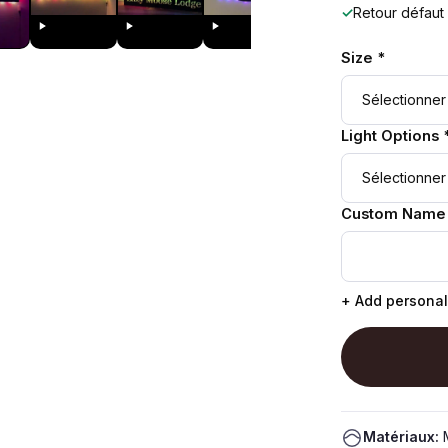
✓
Retour défaut
Size *
Light Options 
Custom Name
+ Add personal
Matériaux:
M