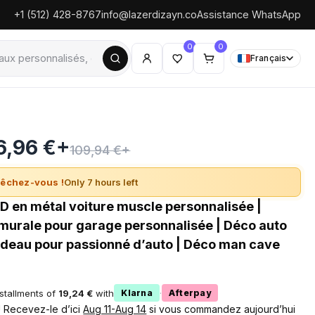
+1 (512) 428-8767
info@lazerdizayn.co
Assistance WhatsApp
0
0
Français
6,96 €+
109,94 €+
êchez-vous !
Only 7 hours left
D en métal voiture muscle personnalisée |
murale pour garage personnalisée | Déco auto
adeau pour passionné d’auto | Déco man cave
nstallments of
19,24 €
with
·
Klarna
Afterpay
 ! Recevez-le d’ici
Aug 11-Aug 14
si vous commandez aujourd’hui