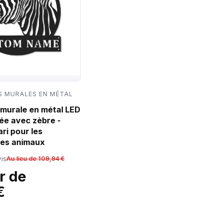
 MURALES EN MÉTAL
murale en métal LED
ée avec zèbre -
ri pour les
es animaux
is
Au lieu de 109,94 €
r de
€