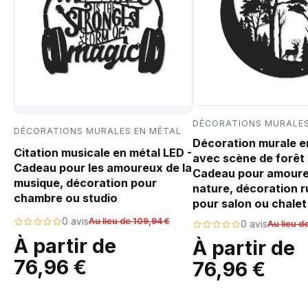
DÉCORATIONS MURALES
DÉCORATIONS MURALES EN MÉTAL
Décoration murale e
Citation musicale en métal LED -
avec scène de forêt 
Cadeau pour les amoureux de la
Cadeau pour amoure
musique, décoration pour
nature, décoration r
chambre ou studio
pour salon ou chalet
0 avis
Au lieu de 109,94 €
0 avis
Au lieu d
À partir de
À partir de
76,96 €
76,96 €