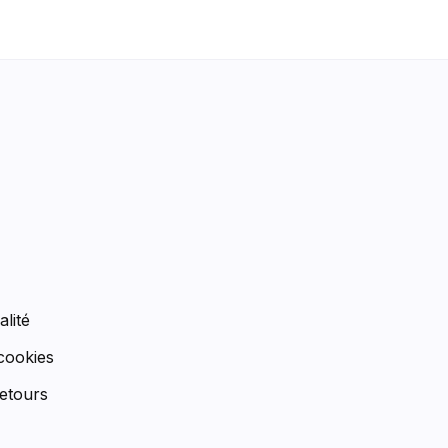
n
alité
 cookies
etours