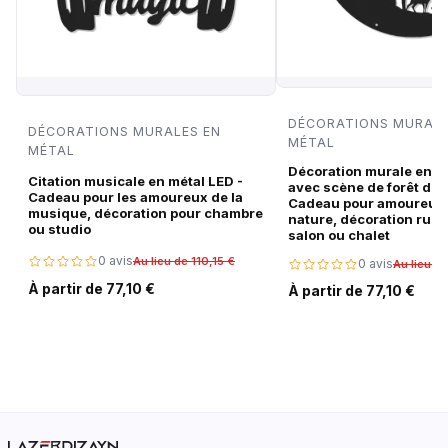
DÉCORATIONS MURALE
DÉCORATIONS MURALES EN
MÉTAL
MÉTAL
Décoration murale en m
Citation musicale en métal LED -
avec scène de forêt de c
Cadeau pour les amoureux de la
Cadeau pour amoureux 
musique, décoration pour chambre
nature, décoration rust
ou studio
salon ou chalet
0 avis
Au lieu de 110,15 €
0 avis
Au lieu de
À partir de 77,10 €
À partir de 77,10 €