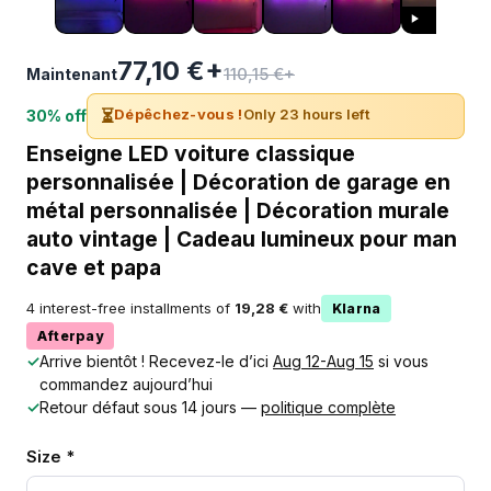
77,10 €+
110,15 €+
Maintenant
⏳
Dépêchez-vous !
Only 23 hours left
30% off
Enseigne LED voiture classique
personnalisée | Décoration de garage en
métal personnalisée | Décoration murale
auto vintage | Cadeau lumineux pour man
cave et papa
4 interest-free installments of
19,28 €
with
Klarna
Afterpay
✓
Arrive bientôt ! Recevez-le d’ici
Aug 12-Aug 15
si vous
commandez aujourd’hui
✓
Retour défaut sous 14 jours —
politique complète
Size *