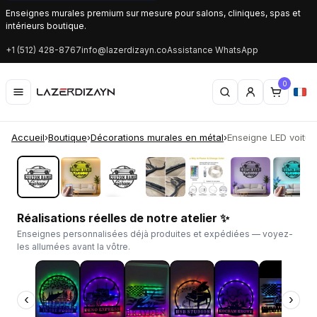
Enseignes murales premium sur mesure pour salons, cliniques, spas et
intérieurs boutique.
+1 (512) 428-8767
info@lazerdizayn.co
Assistance WhatsApp
0
Accueil
›
Boutique
›
Décorations murales en métal
›
Enseigne LED voiture
‹
›
Réalisations réelles de notre atelier ✨
Enseignes personnalisées déjà produites et expédiées — voyez-
les allumées avant la vôtre.
‹
›