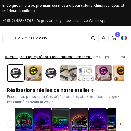
Enseignes murales premium sur mesure pour salons, cliniques, spas et
intérieurs boutique.
+1 (512) 428-8767
info@lazerdizayn.co
Assistance WhatsApp
0
Accueil
›
Boutique
›
Décorations murales en métal
›
Enseigne LED voitur
‹
›
Réalisations réelles de notre atelier ✨
Enseignes personnalisées déjà produites et expédiées — voyez-
les allumées avant la vôtre.
‹
›