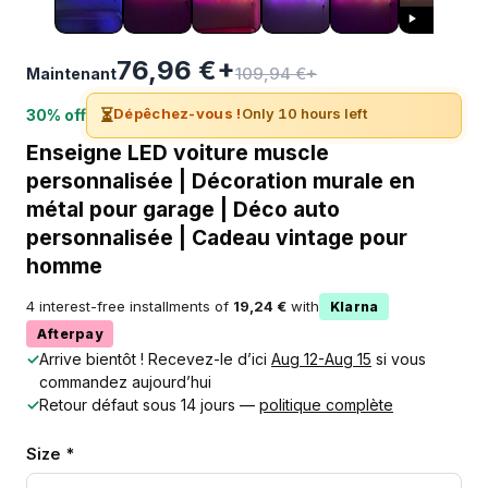
76,96 €+
109,94 €+
Maintenant
⏳
Dépêchez-vous !
Only 10 hours left
30% off
Enseigne LED voiture muscle
personnalisée | Décoration murale en
métal pour garage | Déco auto
personnalisée | Cadeau vintage pour
homme
4 interest-free installments of
19,24 €
with
Klarna
Afterpay
✓
Arrive bientôt ! Recevez-le d’ici
Aug 12-Aug 15
si vous
commandez aujourd’hui
✓
Retour défaut sous 14 jours —
politique complète
Size *