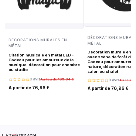
DÉCORATIONS MURALE
DÉCORATIONS MURALES EN
MÉTAL
MÉTAL
Décoration murale en m
Citation musicale en métal LED -
avec scène de forêt de c
Cadeau pour les amoureux de la
Cadeau pour amoureux 
musique, décoration pour chambre
nature, décoration rust
ou studio
salon ou chalet
0 avis
Au lieu de 109,94 €
0 avis
Au lieu d
À partir de 76,96 €
À partir de 76,96 €