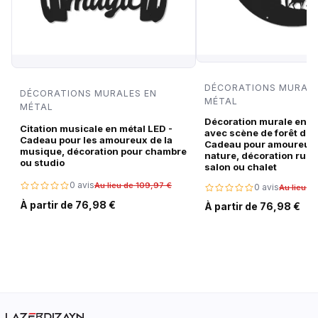
DÉCORATIONS MURALE
DÉCORATIONS MURALES EN
MÉTAL
MÉTAL
Décoration murale en m
Citation musicale en métal LED -
avec scène de forêt de c
Cadeau pour les amoureux de la
Cadeau pour amoureux 
musique, décoration pour chambre
nature, décoration rust
ou studio
salon ou chalet
0 avis
Au lieu de 109,97 €
0 avis
Au lieu d
À partir de 76,98 €
À partir de 76,98 €