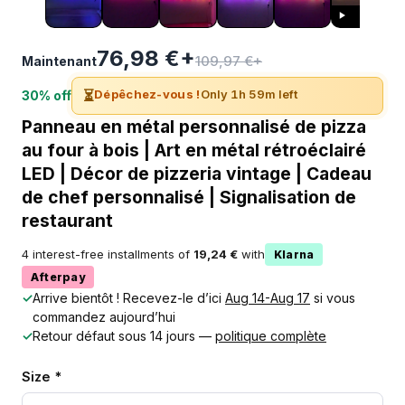
76,98 €+
109,97 €+
Maintenant
⏳
Dépêchez-vous !
Only 1h 59m left
30% off
Panneau en métal personnalisé de pizza
au four à bois | Art en métal rétroéclairé
LED | Décor de pizzeria vintage | Cadeau
de chef personnalisé | Signalisation de
restaurant
4 interest-free installments of
19,24 €
with
Klarna
Afterpay
✓
Arrive bientôt ! Recevez-le d’ici
Aug 14-Aug 17
si vous
commandez aujourd’hui
✓
Retour défaut sous 14 jours —
politique complète
Size *