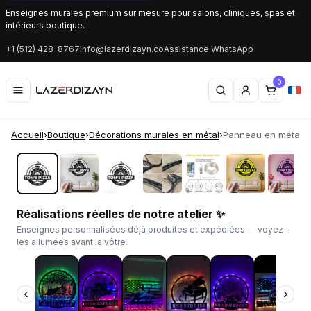
Enseignes murales premium sur mesure pour salons, cliniques, spas et
intérieurs boutique.
+1 (512) 428-8767
info@lazerdizayn.co
Assistance WhatsApp
0
Accueil
›
Boutique
›
Décorations murales en métal
›
Panneau en métal pe
‹
›
Réalisations réelles de notre atelier ✨
Enseignes personnalisées déjà produites et expédiées — voyez-
les allumées avant la vôtre.
‹
›