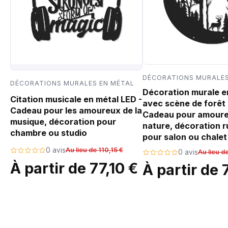
DÉCORATIONS MURALES
DÉCORATIONS MURALES EN MÉTAL
Décoration murale e
Citation musicale en métal LED -
avec scène de forêt 
Cadeau pour les amoureux de la
Cadeau pour amoure
musique, décoration pour
nature, décoration r
chambre ou studio
pour salon ou chalet
0 avis
Au lieu de 110,15 €
0 avis
Au lieu d
À partir de 77,10 €
À partir de 