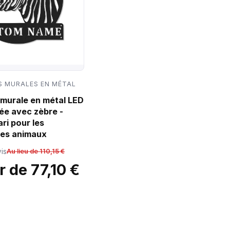
 MURALES EN MÉTAL
murale en métal LED
ée avec zèbre -
ri pour les
es animaux
is
Au lieu de 110,15 €
r de 77,10 €