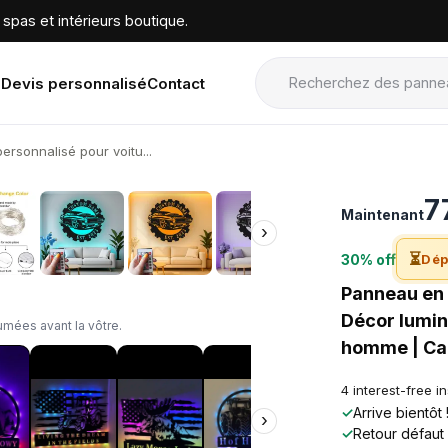
spas et intérieurs boutique.
Devis personnalisé
Contact
rsonnalisé pour voitu...
›
7
Maintenant
›
⏳
30% off
Dép
Panneau en 
Décor lumin
mées avant la vôtre.
homme | Cad
4 interest-free i
✓
Arrive bientôt
›
✓
Retour défaut