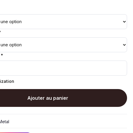
*
 *
ization
Ajouter au panier
etal