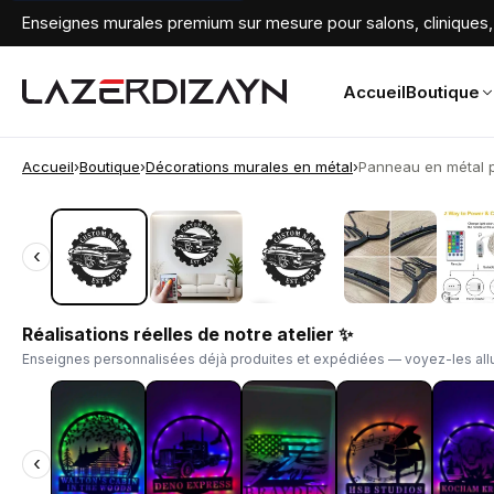
Enseignes murales premium sur mesure pour salons, cliniques, 
Accueil
Boutique
Accueil
›
Boutique
›
Décorations murales en métal
›
Panneau en métal pe
‹
‹
Réalisations réelles de notre atelier ✨
Enseignes personnalisées déjà produites et expédiées — voyez-les allu
‹