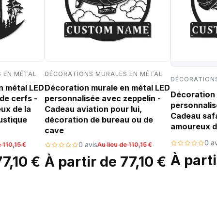
 EN MÉTAL
DÉCORATIONS MURALES EN MÉTAL
DÉCORATIONS
n métal LED
Décoration murale en métal LED
Décoration 
de cerfs -
personnalisée avec zeppelin -
personnalis
ux de la
Cadeau aviation pour lui,
Cadeau safa
ustique
décoration de bureau ou de
amoureux d
cave
0 av
e 110,15 €
0 avis
Au lieu de 110,15 €
À parti
77,10 €
À partir de 77,10 €