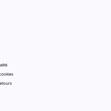
n
alité
 cookies
etours