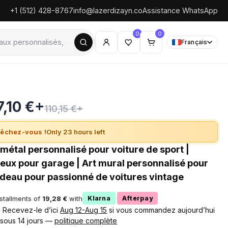
+1 (512) 428-8767
info@lazerdizayn.co
Assistance WhatsApp
0
0
Français
7,10 €+
110,15 €+
êchez-vous !
Only 23 hours left
métal personnalisé pour voiture de sport |
eux pour garage | Art mural personnalisé pour
eau pour passionné de voitures vintage
nstallments of
19,28 €
with
·
Klarna
Afterpay
 ! Recevez-le d’ici
Aug 12-Aug 15
si vous commandez aujourd’hui
 sous 14 jours —
politique complète