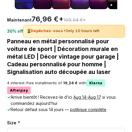
76,96 €+
109,94 €+
Maintenant
⏳
Dépêchez-vous !
Only 10 hours left
30% off
Panneau en métal personnalisé pour
voiture de sport | Décoration murale en
métal LED | Décor vintage pour garage |
Cadeau personnalisé pour homme |
Signalisation auto découpée au laser
4 interest-free installments of
19,24 €
with
Klarna
Afterpay
✓
Arrive bientôt ! Recevez-le d’ici
Aug 14-Aug 17
si vous
commandez aujourd’hui
✓
Retour défaut sous 14 jours —
politique complète
Size *