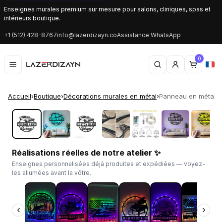
Enseignes murales premium sur mesure pour salons, cliniques, spas et
intérieurs boutique.
+1 (512) 428-8767
info@lazerdizayn.co
Assistance WhatsApp
0
Accueil
›
Boutique
›
Décorations murales en métal
›
Panneau en métal pe
‹
›
Réalisations réelles de notre atelier ✨
Enseignes personnalisées déjà produites et expédiées — voyez-
les allumées avant la vôtre.
‹
›