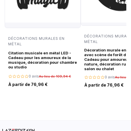
DÉCORATIONS MURALE
DÉCORATIONS MURALES EN
MÉTAL
MÉTAL
Décoration murale en m
Citation musicale en métal LED -
avec scène de forêt de c
Cadeau pour les amoureux de la
Cadeau pour amoureux 
musique, décoration pour chambre
nature, décoration rust
ou studio
salon ou chalet
0 avis
Au lieu de 109,94 €
0 avis
Au lieu d
À partir de 76,96 €
À partir de 76,96 €