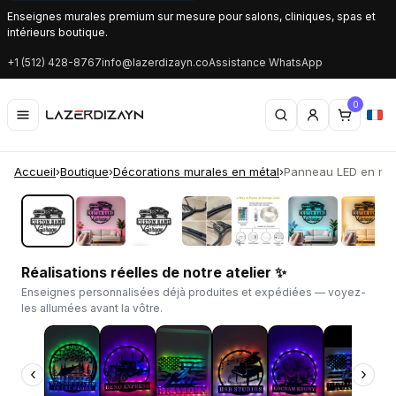
Enseignes murales premium sur mesure pour salons, cliniques, spas et
intérieurs boutique.
+1 (512) 428-8767
info@lazerdizayn.co
Assistance WhatsApp
0
Accueil
›
Boutique
›
Décorations murales en métal
›
Panneau LED en méta
‹
›
Réalisations réelles de notre atelier ✨
Enseignes personnalisées déjà produites et expédiées — voyez-
les allumées avant la vôtre.
‹
›