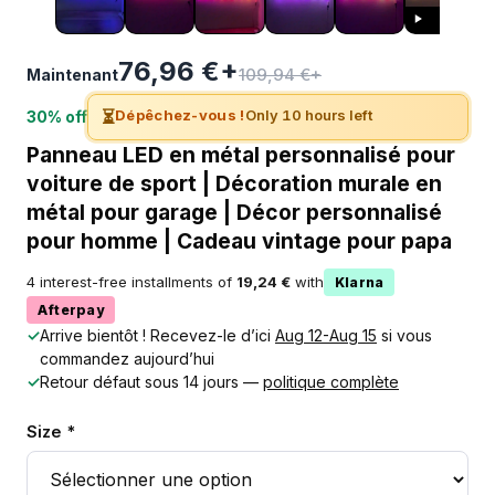
76,96 €+
109,94 €+
Maintenant
⏳
Dépêchez-vous !
Only 10 hours left
30% off
Panneau LED en métal personnalisé pour
voiture de sport | Décoration murale en
métal pour garage | Décor personnalisé
pour homme | Cadeau vintage pour papa
4 interest-free installments of
19,24 €
with
Klarna
Afterpay
✓
Arrive bientôt ! Recevez-le d’ici
Aug 12-Aug 15
si vous
commandez aujourd’hui
✓
Retour défaut sous 14 jours —
politique complète
Size *