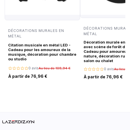
DÉCORATIONS MURALE
DÉCORATIONS MURALES EN
MÉTAL
MÉTAL
Décoration murale en m
Citation musicale en métal LED -
avec scène de forêt de c
Cadeau pour les amoureux de la
Cadeau pour amoureux 
musique, décoration pour chambre
nature, décoration rust
ou studio
salon ou chalet
0 avis
Au lieu de 109,94 €
0 avis
Au lieu d
À partir de 76,96 €
À partir de 76,96 €