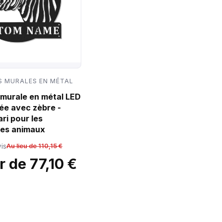
 MURALES EN MÉTAL
murale en métal LED
ée avec zèbre -
ri pour les
es animaux
is
Au lieu de 110,15 €
r de 77,10 €