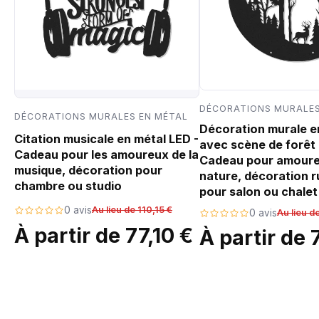
DÉCORATIONS MURALES
DÉCORATIONS MURALES EN MÉTAL
Décoration murale e
Citation musicale en métal LED -
avec scène de forêt 
Cadeau pour les amoureux de la
Cadeau pour amoure
musique, décoration pour
nature, décoration r
chambre ou studio
pour salon ou chalet
0 avis
Au lieu de 110,15 €
0 avis
Au lieu d
À partir de 77,10 €
À partir de 