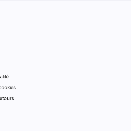
n
alité
 cookies
etours