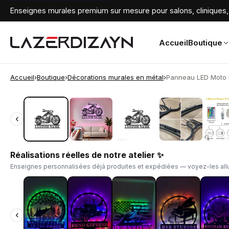
Enseignes murales premium sur mesure pour salons, cliniques, 
Accueil
Boutique
Accueil
›
Boutique
›
Décorations murales en métal
›
Panneau LED Moto P
‹
‹
Réalisations réelles de notre atelier ✨
Enseignes personnalisées déjà produites et expédiées — voyez-les allu
‹