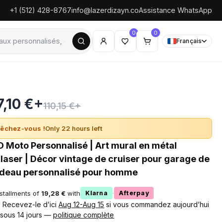
+1 (512) 428-8767
info@lazerdizayn.co
Assistance WhatsApp
0
0
Français
7,10 €+
110,15 €+
êchez-vous !
Only 22 hours left
 Moto Personnalisé | Art mural en métal
laser | Décor vintage de cruiser pour garage de
adeau personnalisé pour homme
nstallments of
19,28 €
with
·
Klarna
Afterpay
 ! Recevez-le d’ici
Aug 12-Aug 15
si vous commandez aujourd’hui
 sous 14 jours —
politique complète