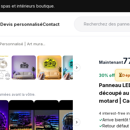
spas et intérieurs boutique.
Devis personnalisé
Contact
ersonnalisé | Art mura...
›
7
Maintenant
›
⏳
30% off
Dép
Panneau LED
découpé au 
mées avant la vôtre.
motard | C
4 interest-free i
✓
Arrive bientôt
›
✓
Retour défaut