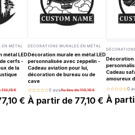
 EN MÉTAL
DÉCORATIONS MURALES EN MÉTAL
DÉCORATIONS
n métal LED
Décoration murale en métal LED
Décoration 
de cerfs -
personnalisée avec zeppelin -
personnalis
ux de la
Cadeau aviation pour lui,
Cadeau safa
ustique
décoration de bureau ou de
amoureux d
cave
0 av
e 110,15 €
0 avis
Au lieu de 110,15 €
À parti
77,10 €
À partir de 77,10 €