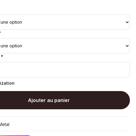
*
 *
ization
Ajouter au panier
etal