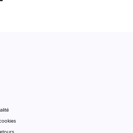
n
alité
 cookies
etours