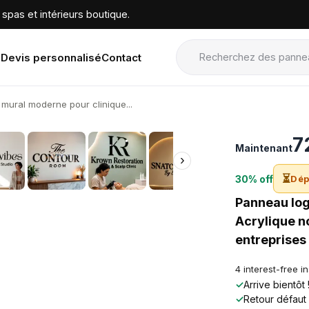
spas et intérieurs boutique.
Devis personnalisé
Contact
mural moderne pour clinique...
›
7
Maintenant
›
⏳
30% off
Dép
Panneau log
Acrylique no
entreprises
4 interest-free i
✓
Arrive bientôt
✓
Retour défaut