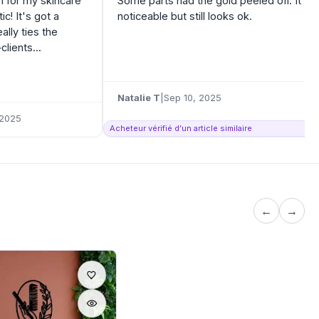
gn for my skincare
Some parts had the gold peeled off. It's
ic! It's got a
noticeable but still looks ok.
ally ties the
lients...
Natalie T
|
Sep 10, 2025
 2025
Acheteur vérifié d’un article similaire
←
→