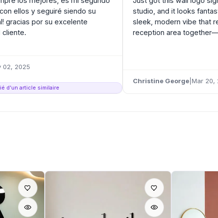
mpre los mejores, es mi segundo
Just got this wall logo si
con ellos y seguiré siendo su
studio, and it looks fantast
al! gracias por su excelente
sleek, modern vibe that re
 cliente.
reception area together—c
 02, 2025
Christine George
|
Mar 20,
é d’un article similaire