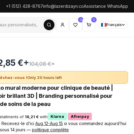
+1 (512) 428-8767
info@lazerdizayn.co
Assistance WhatsApp
0
0
Français
2,85 €+
104,08 €+
êchez-vous !
Only 20 hours left
o mural moderne pour clinique de beauté |
ir brillant 3D | Branding personnalisé pour
 de soins de la peau
nstallments of
18,21 €
with
·
Klarna
Afterpay
 ! Recevez-le d’ici
Aug 12-Aug 15
si vous commandez aujourd’hui
 sous 14 jours —
politique complète