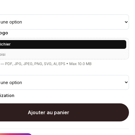
Logo
fichier
oisi
— PDF, JPG, JPEG, PNG, SVG, AI, EPS • Max 10.0 MB
ization
Ajouter au panier