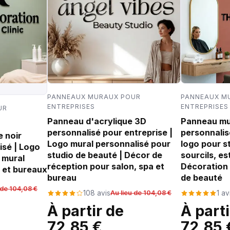
PANNEAUX MURAUX POUR
PANNEAUX M
ENTREPRISES
ENTREPRISES
UR
Panneau d'acrylique 3D
Panneau mur
personnalisé pour entreprise |
personnalis
 noir
Logo mural personnalisé pour
logo pour st
isé | Logo
studio de beauté | Décor de
sourcils, es
 mural
réception pour salon, spa et
Décoration d
 et bureaux
bureau
de beauté
 de 104,08 €
108 avis
Au lieu de 104,08 €
1 av
À partir de
À parti
72,85 €
72,85 