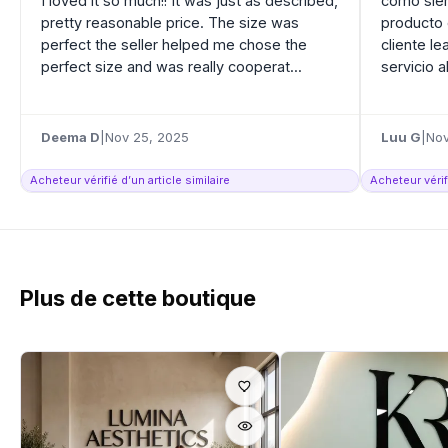
I loved it so much!! It was just as described,
como sie
pretty reasonable price. The size was
producto 
perfect the seller helped me chose the
cliente le
perfect size and was really cooperat...
servicio al
Deema D
|
Nov 25, 2025
Luu G
|
Nov
Acheteur vérifié d’un article similaire
Acheteur vérifi
Plus de cette boutique