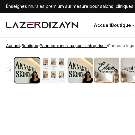
Enseignes murales premium sur mesure pour salons, cliniques, 
Accueil
Boutique
Accueil
›
Boutique
›
Panneaux muraux pour entreprises
›
Panneau logo 
‹
‹