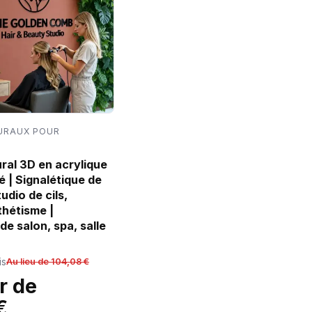
URAUX POUR
al 3D en acrylique
é | Signalétique de
udio de cils,
thétisme |
e salon, spa, salle
is
Au lieu de 104,08 €
r de
€