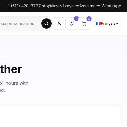
+1 (512) 428-8767
info@lazerdizayn.co
Assistance WhatsApp
0
0
Français
ether
 24 hours with
nd.