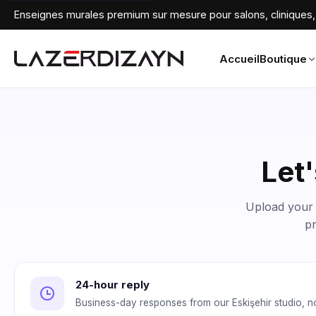
Enseignes murales premium sur mesure pour salons, cliniques, 
Accueil
Boutique
Let'
Upload your l
pr
24-hour reply
Business-day responses from our Eskişehir studio, no