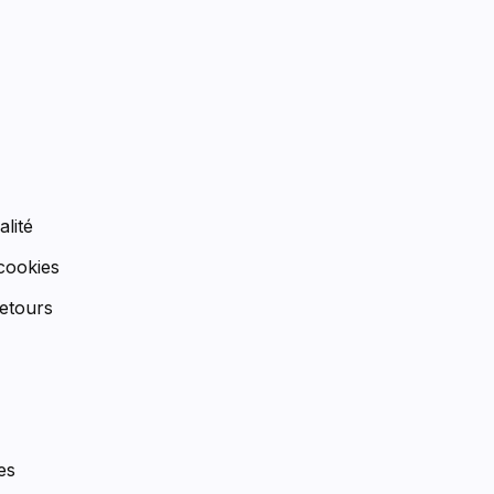
n
alité
 cookies
etours
es