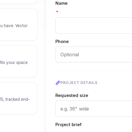
Name
*
u have. Vector
Phone
fits your space
PROJECT DETAILS
Requested size
US, tracked end-
Project brief