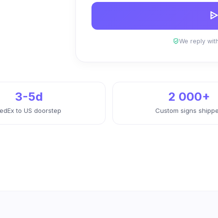
We reply with
3-5d
2 000+
edEx to US doorstep
Custom signs shipp