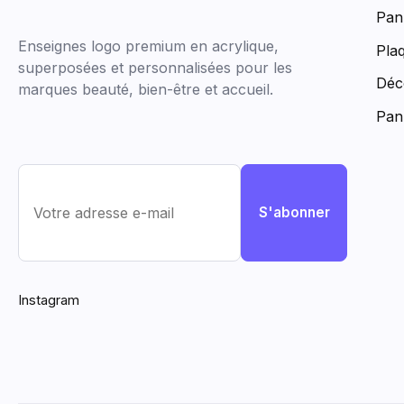
votre code exclusif WELCOME10.
Pan
Enseignes logo premium en acrylique,
Pla
superposées et personnalisées pour les
Déc
marques beauté, bien-être et accueil.
Obtenir mes 10 %
Pan
Maximum 2 e-mails par mois. Désinscription possible à tout moment.
S'abonner
Instagram