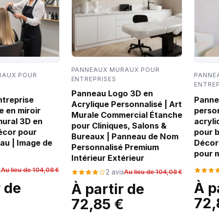
PANNEAUX MURAUX POUR
RAUX POUR
PANNE
ENTREPRISES
ENTREP
Panneau Logo 3D en
ntreprise
Panne
Acrylique Personnalisé | Art
e en miroir
person
Murale Commercial Étanche
mural 3D en
acryli
pour Cliniques, Salons &
Décor pour
pour b
Bureaux | Panneau de Nom
eau | Image de
Décor
Personnalisé Premium
pour 
Intérieur Extérieur
s
Au lieu de 104,08 €
2 avis
Au lieu de 104,08 €
r de
À p
À partir de
€
72,
72,85 €