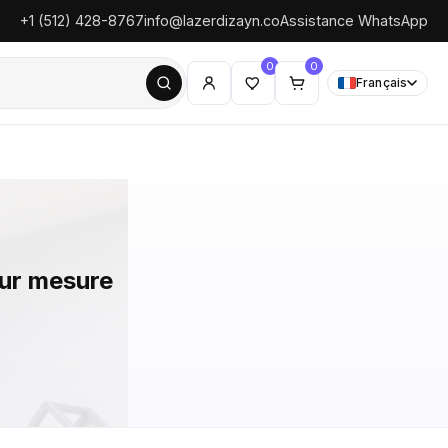
+1 (512) 428-8767
info@lazerdizayn.co
Assistance WhatsApp
0
0
Français
sur mesure