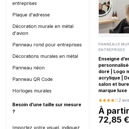
entreprises
Plaque d'adresse
Décoration murale en métal
d'avion
Panneau rond pour entreprises
PANNEAUX MU
ENTREPRISES
Décorations murales en métal
Enseigne d’e
personnalisé
Panneau néon
doré | Logo 
acrylique | 
Panneau QR Code
salon et bur
marque luxe
Horloges murales
2 avi
Besoin d’une taille sur mesure
À parti
?
72,85 
Importez votre visuel, indiquez