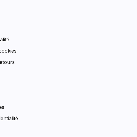
n
alité
 cookies
etours
es
entialité