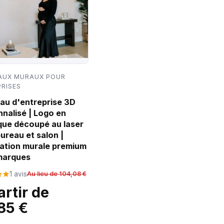
AUX MURAUX POUR
RISES
au d'entreprise 3D
nalisé | Logo en
que découpé au laser
ureau et salon |
ation murale premium
marques
1 avis
Au lieu de 104,08 €
artir de
85 €