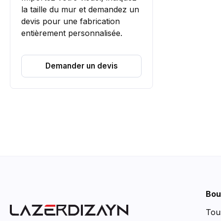
la taille du mur et demandez un
devis pour une fabrication
entièrement personnalisée.
Demander un devis
🎁
Attendez ! 10 % de réduction sur
Bou
votre première commande
Tou
Indiquez votre e-mail et nous afficherons ci-dessous