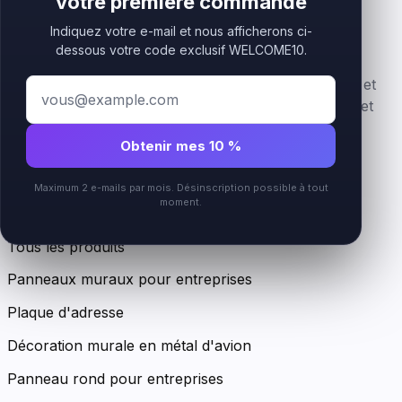
votre première commande
Indiquez votre e-mail et nous afficherons ci-
dessous votre code exclusif WELCOME10.
Enseignes logo premium en acrylique, superposées et
personnalisées pour les marques beauté, bien-être et
accueil.
Obtenir mes 10 %
Instagram
Maximum 2 e-mails par mois. Désinscription possible à tout
moment.
Boutique
Tous les produits
Panneaux muraux pour entreprises
Plaque d'adresse
Décoration murale en métal d'avion
Panneau rond pour entreprises