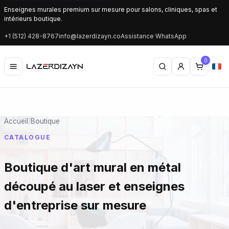
Enseignes murales premium sur mesure pour salons, cliniques, spas et
intérieurs boutique.
+1 (512) 428-8767
info@lazerdizayn.co
Assistance WhatsApp
0
Accueil
/
Boutique
CATALOGUE
Boutique d'art mural en métal
découpé au laser et enseignes
d'entreprise sur mesure