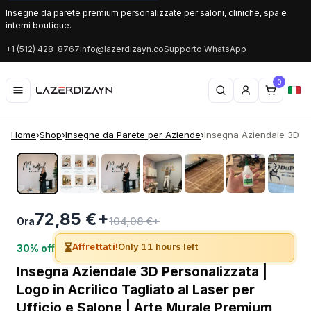
Insegne da parete premium personalizzate per saloni, cliniche, spa e
interni boutique.
+1 (512) 428-8767
info@lazerdizayn.co
Supporto WhatsApp
0
Home
›
Shop
›
Insegne da Parete per Aziende
›
Insegna Aziendale 3D Per
‹
›
72,85 €+
104,08 €+
Ora
⏳
Affrettati!
Only 11 hours left
30% off
Insegna Aziendale 3D Personalizzata |
Logo in Acrilico Tagliato al Laser per
Ufficio e Salone | Arte Murale Premium