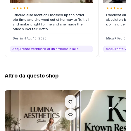
★
★
★
★
★
★
★
★
★
★
I should also mention I messed up the order
Excellent custo
big time and she went out of her way to fix it all
absolutely beau
and make it right for me and she made the
gorilla glue if 
price super fair. Botto...
Derrin H
|
Aug 15, 2025
Mica R
|
Feb 02, 
Acquirente verificato di un articolo simile
Acquirente verif
Altro da questo shop