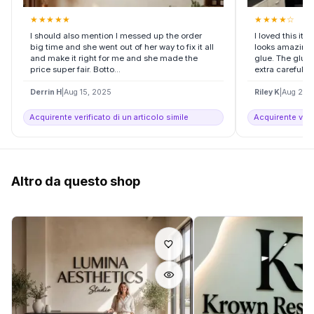
★
★
★
★
★
★
★
★
★
☆
I should also mention I messed up the order
I loved this it
big time and she went out of her way to fix it all
looks amazing.
and make it right for me and she made the
glue. The glue 
price super fair. Botto...
extra careful an
Derrin H
|
Aug 15, 2025
Riley K
|
Aug 20,
Acquirente verificato di un articolo simile
Acquirente verif
Altro da questo shop