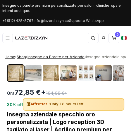
Insegne da parete premium personalizzate per saloni, cliniche, spa e
interni boutique.
+1 (512) 428-8767
info@lazerdizayn.co
Supporto WhatsApp
0
Home
›
Shop
›
Insegne da Parete per Aziende
›
Insegna aziendale specch
‹
›
72,85 €+
104,08 €+
Ora
⏳
Affrettati!
Only 18 hours left
30% off
Insegna aziendale specchio oro
personalizzata | Logo reception 3D
tagliato al laser | Acrilico premium per