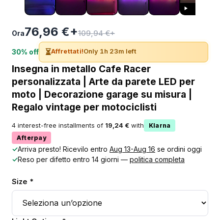
76,96 €+
109,94 €+
Ora
⏳
Affrettati!
Only 1h 23m left
30% off
Insegna in metallo Cafe Racer
personalizzata | Arte da parete LED per
moto | Decorazione garage su misura |
Regalo vintage per motociclisti
4 interest-free installments of
19,24 €
with
Klarna
Afterpay
✓
Arriva presto! Ricevilo entro
Aug 13-Aug 16
se ordini oggi
✓
Reso per difetto entro 14 giorni —
politica completa
Size *