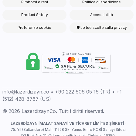
Rimborsi e resi
Politica di spedizione
Product Safety
Accessibilità
Preferenze cookie
🛡 Le tue scelte sulla privacy
info@lazerdizayn.co • +90 222 606 05 16 (TR) • +1
(512) 428-8767 (US)
© 2026 LazerdizaynCo. Tutti i diritti riservati.
LAZERDİZAYN İMALAT SANAYİ VE TİCARET LİMİTED ŞİRKETİ
·
75. Yıl (Sultandere) Mah. 11228 Sk. Yunus Emre KOBİ Sanayi Sitesi
D2 Blok No: 21, Odunpazarı/Eskişehir, Türkiye · 26250