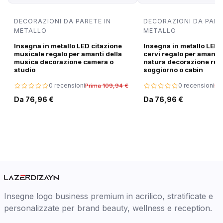
DECORAZIONI DA PARETE IN
DECORAZIONI DA PARE
METALLO
METALLO
Insegna in metallo LED citazione
Insegna in metallo LED 
musicale regalo per amanti della
cervi regalo per amanti 
musica decorazione camera o
natura decorazione rus
studio
soggiorno o cabin
0 recensioni
0 recensioni
Prima 109,94 €
Pr
Da 76,96 €
Da 76,96 €
Insegne logo business premium in acrilico, stratificate e
personalizzate per brand beauty, wellness e reception.