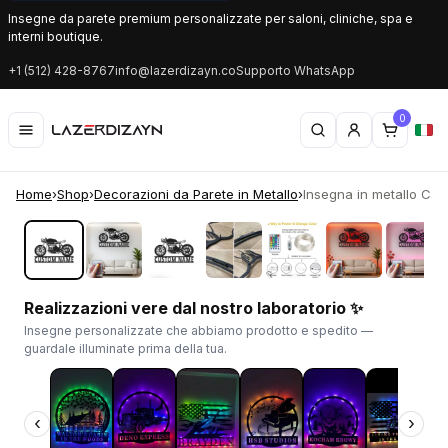
Insegne da parete premium personalizzate per saloni, cliniche, spa e
interni boutique.
+1 (512) 428-8767
info@lazerdizayn.co
Supporto WhatsApp
0
Home
›
Shop
›
Decorazioni da Parete in Metallo
›
Insegna in metallo Cafe
‹
›
Realizzazioni vere dal nostro laboratorio ✨
Insegne personalizzate che abbiamo prodotto e spedito —
guardale illuminate prima della tua.
‹
›