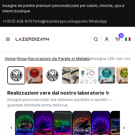
Insegne da parete premium personalizzate per saloni, cliniche, spa e
interni boutique.
+1 (512) 428-8767
info@lazerdizayn.co
Supporto WhatsApp
0
Home
›
Shop
›
Decorazioni da Parete in Metallo
›
Insegna LED con scena 
‹
›
Realizzazioni vere dal nostro laboratorio ✨
Insegne personalizzate che abbiamo prodotto e spedito —
guardale illuminate prima della tua.
‹
›