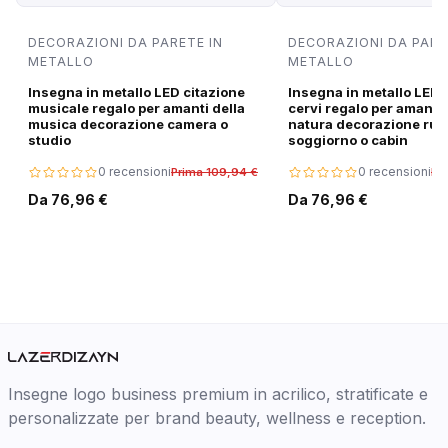
DECORAZIONI DA PARETE IN
DECORAZIONI DA PARE
METALLO
METALLO
Insegna in metallo LED citazione
Insegna in metallo LED 
musicale regalo per amanti della
cervi regalo per amanti 
musica decorazione camera o
natura decorazione rus
studio
soggiorno o cabin
0 recensioni
0 recensioni
Prima 109,94 €
Pr
Da 76,96 €
Da 76,96 €
Insegne logo business premium in acrilico, stratificate e
personalizzate per brand beauty, wellness e reception.