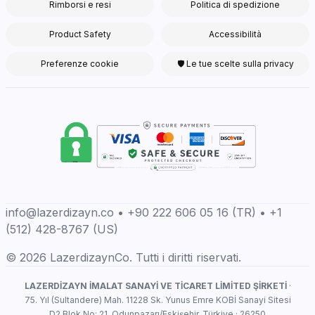
Rimborsi e resi
Politica di spedizione
Product Safety
Accessibilità
Preferenze cookie
🛡 Le tue scelte sulla privacy
info@lazerdizayn.co • +90 222 606 05 16 (TR) • +1
(512) 428-8767 (US)
© 2026 LazerdizaynCo. Tutti i diritti riservati.
LAZERDİZAYN İMALAT SANAYİ VE TİCARET LİMİTED ŞİRKETİ
·
75. Yıl (Sultandere) Mah. 11228 Sk. Yunus Emre KOBİ Sanayi Sitesi
D2 Blok No: 21, Odunpazarı/Eskişehir, Türkiye · 26250