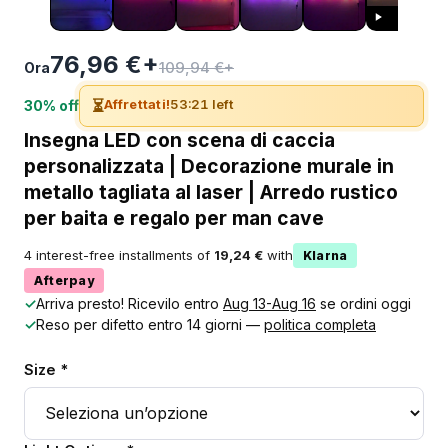
76,96 €+
109,94 €+
Ora
⏳
Affrettati!
53:21 left
30% off
Insegna LED con scena di caccia
personalizzata | Decorazione murale in
metallo tagliata al laser | Arredo rustico
per baita e regalo per man cave
4 interest-free installments of
19,24 €
with
Klarna
Afterpay
✓
Arriva presto! Ricevilo entro
Aug 13-Aug 16
se ordini oggi
✓
Reso per difetto entro 14 giorni —
politica completa
Size *