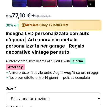
77,10 €+
110,15 €+
Ora
⏳
Affrettati!
Only 17 hours left
30% off
Insegna LED personalizzata con auto
d’epoca | Arte murale in metallo
personalizzata per garage | Regalo
decorativo vintage per auto
4 interest-free installments of
19,28 €
with
Klarna
Afterpay
✓
Arriva presto! Ricevilo entro
Aug 12-Aug 15
se ordini oggi
✓
Reso per difetto entro 14 giorni —
politica completa
Size *