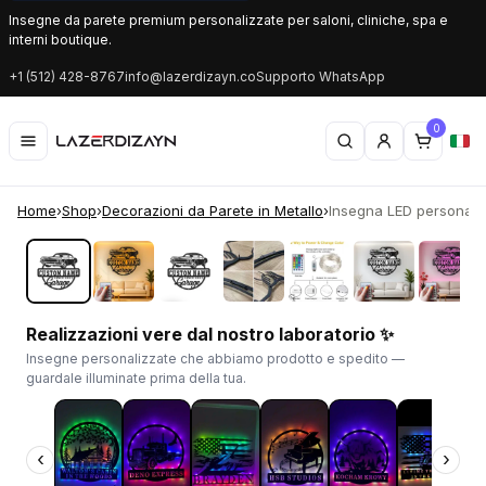
Insegne da parete premium personalizzate per saloni, cliniche, spa e
interni boutique.
+1 (512) 428-8767
info@lazerdizayn.co
Supporto WhatsApp
0
Home
›
Shop
›
Decorazioni da Parete in Metallo
›
Insegna LED personaliz
‹
›
Realizzazioni vere dal nostro laboratorio ✨
Insegne personalizzate che abbiamo prodotto e spedito —
guardale illuminate prima della tua.
‹
›