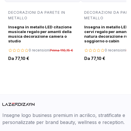
DECORAZIONI DA PARETE IN
DECORAZIONI DA PARE
METALLO
METALLO
Insegna in metallo LED citazione
Insegna in metallo LED 
musicale regalo per amanti della
cervi regalo per amanti 
musica decorazione camera o
natura decorazione rus
studio
soggiorno o cabin
0 recensioni
0 recensioni
Prima 110,15 €
Pri
Da 77,10 €
Da 77,10 €
Insegne logo business premium in acrilico, stratificate e
personalizzate per brand beauty, wellness e reception.