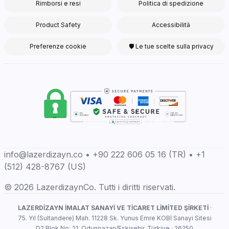
Rimborsi e resi
Politica di spedizione
Product Safety
Accessibilità
Preferenze cookie
🛡 Le tue scelte sulla privacy
info@lazerdizayn.co • +90 222 606 05 16 (TR) • +1
(512) 428-8767 (US)
© 2026 LazerdizaynCo. Tutti i diritti riservati.
LAZERDİZAYN İMALAT SANAYİ VE TİCARET LİMİTED ŞİRKETİ
·
75. Yıl (Sultandere) Mah. 11228 Sk. Yunus Emre KOBİ Sanayi Sitesi
D2 Blok No: 21, Odunpazarı/Eskişehir, Türkiye · 26250