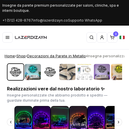
Insegne da parete premium personalizzate per saloni, cliniche, spa e
interni boutique.
+1 (512) 428-8767
info@lazerdizayn.co
Supporto WhatsApp
0
Home
›
Shop
›
Decorazioni da Parete in Metallo
›
Insegna personalizzata
‹
›
Realizzazioni vere dal nostro laboratorio ✨
Insegne personalizzate che abbiamo prodotto e spedito —
guardale illuminate prima della tua.
‹
›