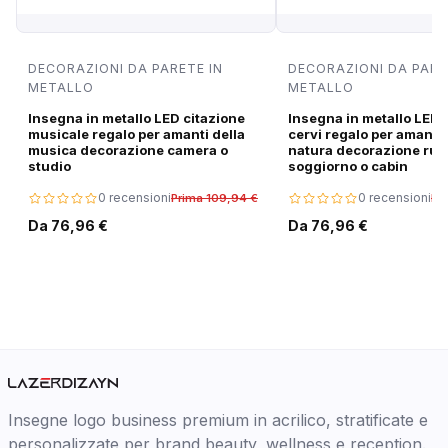
DECORAZIONI DA PARETE IN
DECORAZIONI DA PARE
METALLO
METALLO
Insegna in metallo LED citazione
Insegna in metallo LED 
musicale regalo per amanti della
cervi regalo per amanti 
musica decorazione camera o
natura decorazione rus
studio
soggiorno o cabin
0 recensioni
0 recensioni
Prima 109,94 €
Pr
Da 76,96 €
Da 76,96 €
Insegne logo business premium in acrilico, stratificate e
personalizzate per brand beauty, wellness e reception.