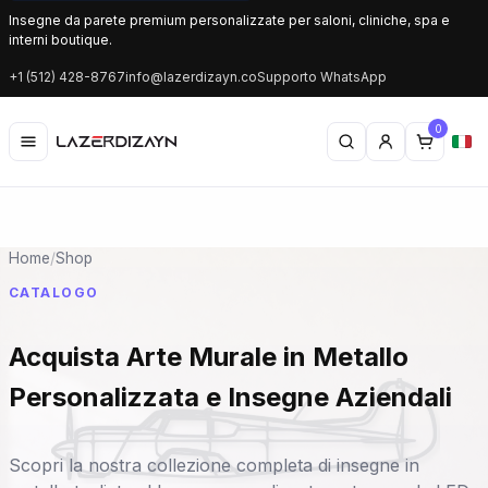
Insegne da parete premium personalizzate per saloni, cliniche, spa e
interni boutique.
+1 (512) 428-8767
info@lazerdizayn.co
Supporto WhatsApp
0
Home
/
Shop
CATALOGO
Acquista Arte Murale in Metallo
Personalizzata e Insegne Aziendali
Scopri la nostra collezione completa di insegne in