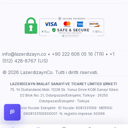
info@lazerdizayn.co • +90 222 606 05 16 (TR) • +1
(512) 428-8767 (US)
© 2026 LazerdizaynCo. Tutti i diritti riservati.
LAZERDİZAYN İMALAT SANAYİ VE TİCARET LİMİTED ŞİRKETİ
·
75. Yıl (Sultandere) Mah. 11228 Sk. Yunus Emre KOBİ Sanayi Sitesi
D2 Blok No: 21, Odunpazarı/Eskişehir, Türkiye · 26250
Odunpazarı/Eskişehir · Türkiye
Ufficio fiscale: Eskişehir · ID fiscale: 6081331059 · MERSIS:
0608133105900001 · N. registro imprese: 50066