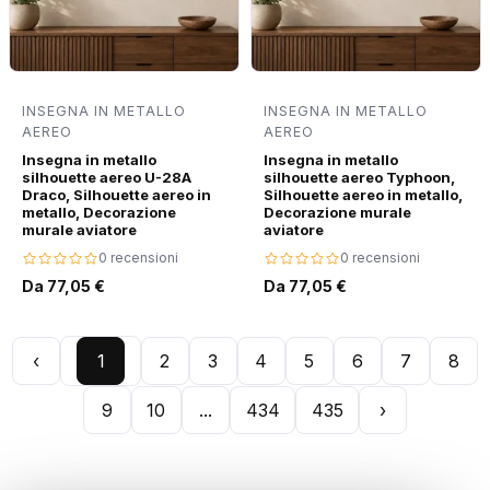
INSEGNA IN METALLO
INSEGNA IN METALLO
AEREO
AEREO
Insegna in metallo
Insegna in metallo
silhouette aereo U-28A
silhouette aereo Typhoon,
Draco, Silhouette aereo in
Silhouette aereo in metallo,
metallo, Decorazione
Decorazione murale
murale aviatore
aviatore
0 recensioni
0 recensioni
Da 77,05 €
Da 77,05 €
‹
1
2
3
4
5
6
7
8
9
10
...
434
435
›