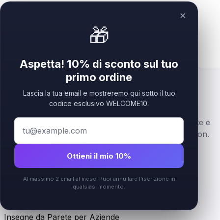
×
🎁
Aspetta! 10% di sconto sul tuo
primo ordine
Lascia la tua email e mostreremo qui sotto il tuo
codice esclusivo WELCOME10.
Insegne logo business premium in acrilico, stratificate e
personalizzate per brand beauty, wellness e reception.
Ottieni il mio 10%
Instagram
Al massimo 2 email al mese. Puoi annullare l’iscrizione in
Shop
qualsiasi momento.
Tutti i prodotti
Insegne da Parete per Aziende