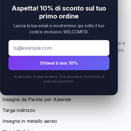
Aspetta! 10% di sconto sul tuo
primo ordine
Lascia la tua email e mostreremo qui sotto il tuo
codice esclusivo WELCOME10.
Insegne logo business premium in acrilico, stratificate e
personalizzate per brand beauty, wellness e reception.
Ottieni il mio 10%
Instagram
Al massimo 2 email al mese. Puoi annullare l’iscrizione in
Shop
qualsiasi momento.
Tutti i prodotti
Insegne da Parete per Aziende
Targa indirizzo
Insegna in metallo aereo