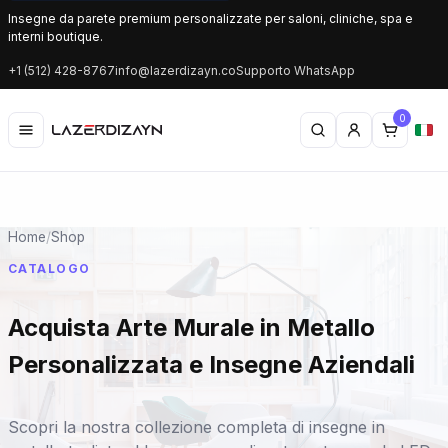
Insegne da parete premium personalizzate per saloni, cliniche, spa e
interni boutique.
+1 (512) 428-8767
info@lazerdizayn.co
Supporto WhatsApp
0
Home
/
Shop
CATALOGO
Acquista Arte Murale in Metallo
Personalizzata e Insegne Aziendali
Scopri la nostra collezione completa di insegne in