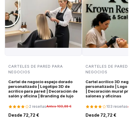
CARTELES DE PARED PARA
CARTELES DE PARED P
NEGOCIOS
NEGOCIOS
Cartel de negocio espejo dorado
Cartel acrílico 3D negro
personalizado | Logotipo 3D de
personalizado | Logo d
acrílico para pared | Decoración de
| Decoración mural pre
salón y oficina | Branding de lujo
salones y oficinas
2 reseñas
103 reseñas
Antes 103,88 €
An
Desde 72,72 €
Desde 72,72 €