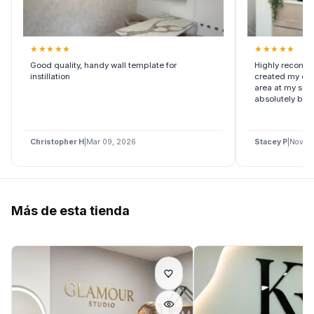
★
★
★
★
★
★
★
★
★
★
Good quality, handy wall template for
Highly recomm
instillation
created my cus
area at my salo
absolutely beau
Christopher H
|
Mar 09, 2026
Stacey P
|
Nov 27
Más de esta tienda