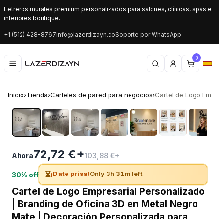
Letreros murales premium personalizados para salones, clínicas, spas e
interiores boutique.
+1 (512) 428-8767
info@lazerdizayn.co
Soporte por WhatsApp
0
Inicio
›
Tienda
›
Carteles de pared para negocios
›
Cartel de Logo Empre
‹
›
72,72 €+
103,88 €+
Ahora
⏳
¡Date prisa!
Only 3h 31m left
30% off
Cartel de Logo Empresarial Personalizado
| Branding de Oficina 3D en Metal Negro
Mate | Decoración Personalizada para