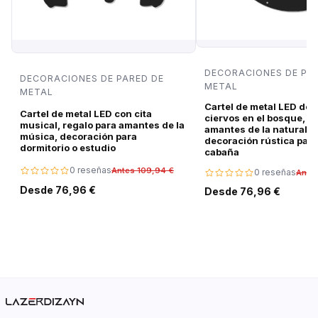
DECORACIONES DE PA
DECORACIONES DE PARED DE
METAL
METAL
Cartel de metal LED de 
Cartel de metal LED con cita
ciervos en el bosque, r
musical, regalo para amantes de la
amantes de la naturalez
música, decoración para
decoración rústica para
dormitorio o estudio
cabaña
0 reseñas
Antes 109,94 €
0 reseñas
Ante
Desde 76,96 €
Desde 76,96 €