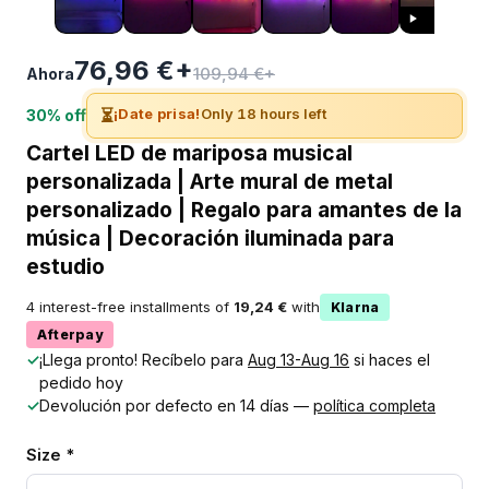
76,96 €+
109,94 €+
Ahora
⏳
¡Date prisa!
Only 18 hours left
30% off
Cartel LED de mariposa musical
personalizada | Arte mural de metal
personalizado | Regalo para amantes de la
música | Decoración iluminada para
estudio
4 interest-free installments of
19,24 €
with
Klarna
Afterpay
✓
¡Llega pronto! Recíbelo para
Aug 13-Aug 16
si haces el
pedido hoy
✓
Devolución por defecto en 14 días —
política completa
Size *