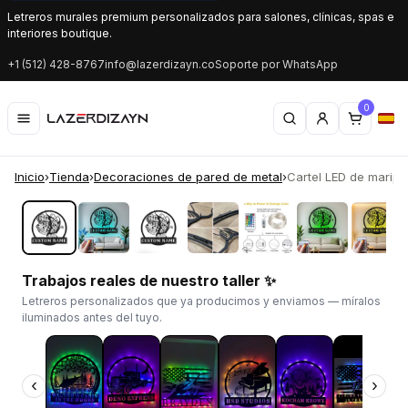
Letreros murales premium personalizados para salones, clínicas, spas e
interiores boutique.
+1 (512) 428-8767
info@lazerdizayn.co
Soporte por WhatsApp
0
Inicio
›
Tienda
›
Decoraciones de pared de metal
›
Cartel LED de maripos
‹
›
Trabajos reales de nuestro taller ✨
Letreros personalizados que ya producimos y enviamos — míralos
iluminados antes del tuyo.
‹
›