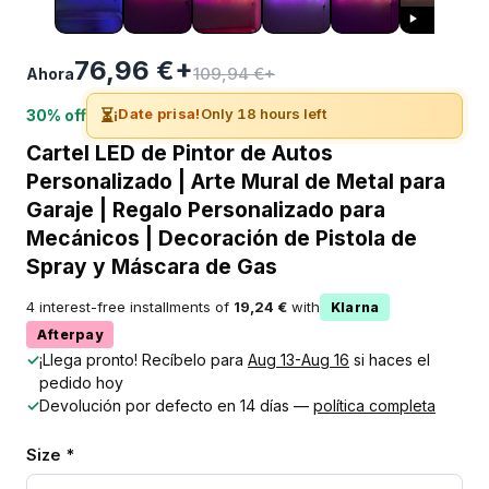
76,96 €+
109,94 €+
Ahora
⏳
¡Date prisa!
Only 18 hours left
30% off
Cartel LED de Pintor de Autos
Personalizado | Arte Mural de Metal para
Garaje | Regalo Personalizado para
Mecánicos | Decoración de Pistola de
Spray y Máscara de Gas
4 interest-free installments of
19,24 €
with
Klarna
Afterpay
✓
¡Llega pronto! Recíbelo para
Aug 13-Aug 16
si haces el
pedido hoy
✓
Devolución por defecto en 14 días —
política completa
Size *