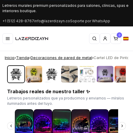
Letreros murales premium personalizados para salones, clínicas, spas e
interiores boutique.
+1 (512) 428-8767
info@lazerdizayn.co
Soporte por WhatsApp
0
Inicio
›
Tienda
›
Decoraciones de pared de metal
›
Cartel LED de Pintor 
‹
›
Trabajos reales de nuestro taller ✨
Letreros personalizados que ya producimos y enviamos — míralos
iluminados antes del tuyo.
‹
›