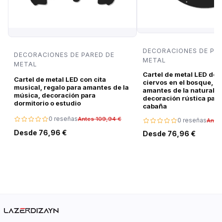
DECORACIONES DE PA
DECORACIONES DE PARED DE
METAL
METAL
Cartel de metal LED de 
Cartel de metal LED con cita
ciervos en el bosque, r
musical, regalo para amantes de la
amantes de la naturalez
música, decoración para
decoración rústica para
dormitorio o estudio
cabaña
0 reseñas
Antes 109,94 €
0 reseñas
Ante
Desde 76,96 €
Desde 76,96 €