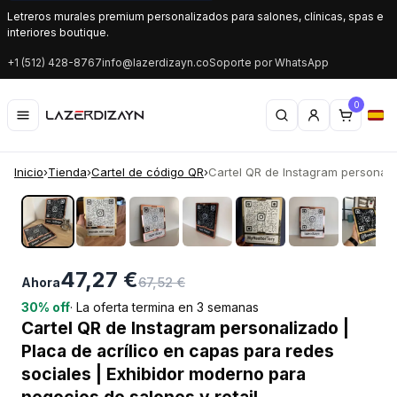
Letreros murales premium personalizados para salones, clínicas, spas e
interiores boutique.
+1 (512) 428-8767
info@lazerdizayn.co
Soporte por WhatsApp
0
Inicio
›
Tienda
›
Cartel de código QR
›
Cartel QR de Instagram personaliza
‹
›
47,27 €
67,52 €
Ahora
30% off
· La oferta termina en 3 semanas
Cartel QR de Instagram personalizado |
Placa de acrílico en capas para redes
sociales | Exhibidor moderno para