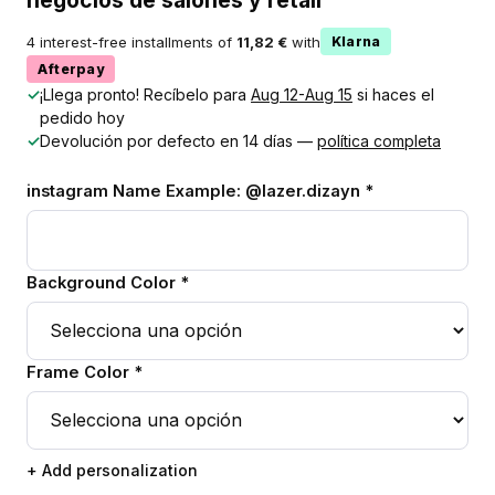
negocios de salones y retail
4 interest-free installments of
11,82 €
with
Klarna
Afterpay
✓
¡Llega pronto! Recíbelo para
Aug 12-Aug 15
si haces el
pedido hoy
✓
Devolución por defecto en 14 días —
política completa
instagram Name Example: @lazer.dizayn *
Background Color *
Frame Color *
+ Add personalization