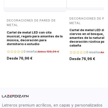
DECORACIONES DE PA
DECORACIONES DE PARED DE
METAL
METAL
Cartel de metal LED de 
Cartel de metal LED con cita
ciervos en el bosque, r
musical, regalo para amantes de la
amantes de la naturalez
música, decoración para
decoración rústica para
dormitorio o estudio
cabaña
0 reseñas
Antes 109,94 €
0 reseñas
Ante
Desde 76,96 €
Desde 76,96 €
Letreros premium acrílicos, en capas y personalizados