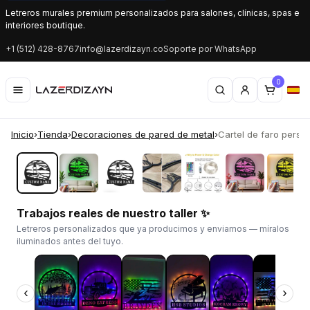
Letreros murales premium personalizados para salones, clínicas, spas e
interiores boutique.
+1 (512) 428-8767
info@lazerdizayn.co
Soporte por WhatsApp
0
Inicio
›
Tienda
›
Decoraciones de pared de metal
›
Cartel de faro person
‹
›
Trabajos reales de nuestro taller ✨
Letreros personalizados que ya producimos y enviamos — míralos
iluminados antes del tuyo.
‹
›