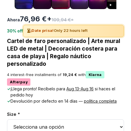
76,96 €+
109,94 €+
Ahora
⏳
¡Date prisa!
Only 22 hours left
30% off
Cartel de faro personalizado | Arte mural
LED de metal | Decoración costera para
casa de playa | Regalo náutico
personalizado
4 interest-free installments of
19,24 €
with
Klarna
Afterpay
✓
¡Llega pronto! Recíbelo para
Aug 13-Aug 16
si haces el
pedido hoy
✓
Devolución por defecto en 14 días —
política completa
Size *