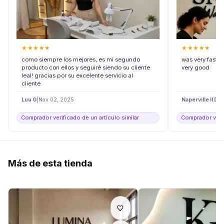
★
★
★
★
★
★
★
★
★
★
como siempre los mejores, es mi segundo
was very fast 
producto con ellos y seguiré siendo su cliente
very good
leal! gracias por su excelente servicio al
cliente.
Luu G
|
Nov 02, 2025
Naperville Il D
|
F
Comprador verificado de un artículo similar
Comprador verif
Más de esta tienda