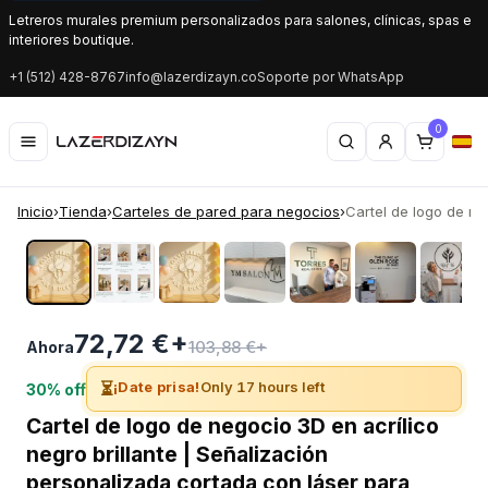
Letreros murales premium personalizados para salones, clínicas, spas e
interiores boutique.
+1 (512) 428-8767
info@lazerdizayn.co
Soporte por WhatsApp
0
Inicio
›
Tienda
›
Carteles de pared para negocios
›
Cartel de logo de neg
‹
›
72,72 €+
103,88 €+
Ahora
⏳
¡Date prisa!
Only 17 hours left
30% off
Cartel de logo de negocio 3D en acrílico
negro brillante | Señalización
personalizada cortada con láser para