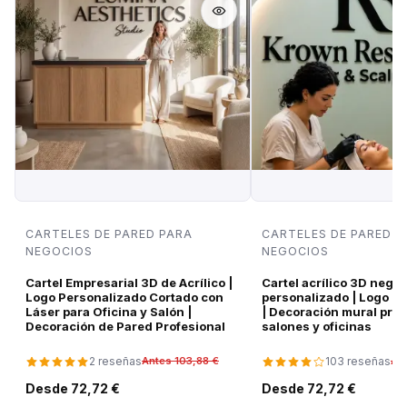
CARTELES DE PARED PARA
CARTELES DE PARED P
NEGOCIOS
NEGOCIOS
Cartel Empresarial 3D de Acrílico |
Cartel acrílico 3D negro
Logo Personalizado Cortado con
personalizado | Logo d
Láser para Oficina y Salón |
| Decoración mural pre
Decoración de Pared Profesional
salones y oficinas
2 reseñas
103 reseñas
Antes 103,88 €
An
Desde 72,72 €
Desde 72,72 €