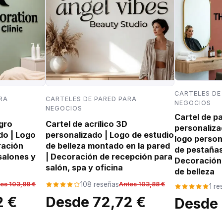
CARTELES DE
RA
CARTELES DE PARED PARA
NEGOCIOS
NEGOCIOS
Cartel de pa
egro
Cartel de acrílico 3D
personaliza
do | Logo
personalizado | Logo de estudio
logo person
ración
de belleza montado en la pared
de pestañas,
salones y
| Decoración de recepción para
Decoración 
salón, spa y oficina
de belleza
es 103,88 €
108 reseñas
Antes 103,88 €
1 r
2 €
Desde 72,72 €
Desde 