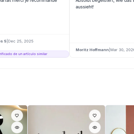
parfait merci je recommande
Absolut begeistert, wie das
aussieht!
s S
|
Dec 25, 2025
Moritz Hoffmann
|
Mar 30, 202
ficado de un artículo similar