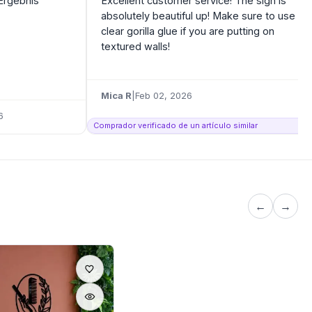
 Ergebnis
Excellent customer service! The sign is
absolutely beautiful up! Make sure to use
clear gorilla glue if you are putting on
textured walls!
Mica R
|
Feb 02, 2026
6
Comprador verificado de un artículo similar
←
→