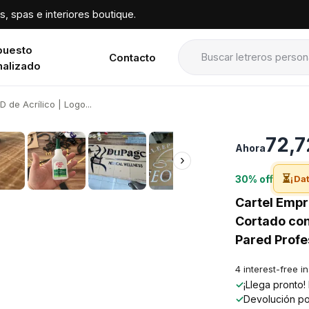
, spas e interiores boutique.
puesto
Contacto
nalizado
 de Acrílico | Logo...
›
72,7
Ahora
›
⏳
30% off
¡Dat
Cartel Empr
Cortado con
Pared Profe
4 interest-free i
✓
¡Llega pronto
✓
Devolución po