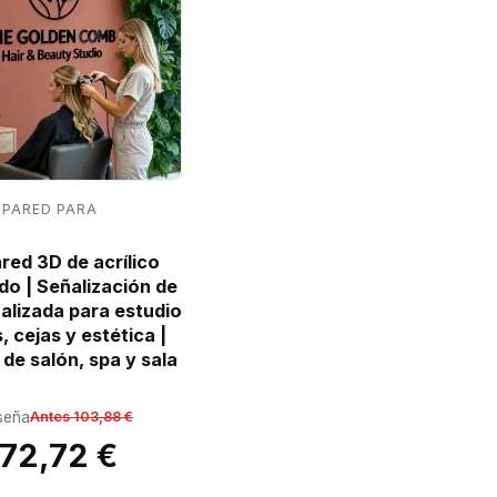
 PARED PARA
red 3D de acrílico
do | Señalización de
alizada para estudio
 cejas y estética |
de salón, spa y sala
eseña
Antes 103,88 €
72,72 €