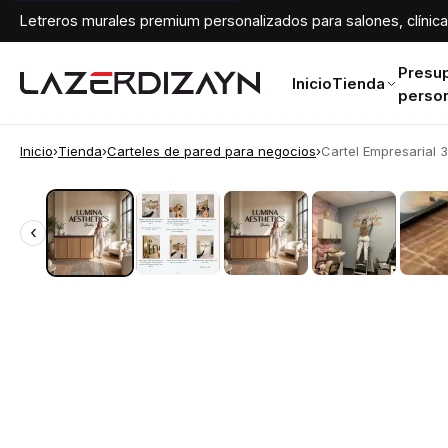
Letreros murales premium personalizados para salones, clínicas
Presu
Inicio
Tienda
perso
Inicio
›
Tienda
›
Carteles de pared para negocios
›
Cartel Empresarial 3D
‹
‹