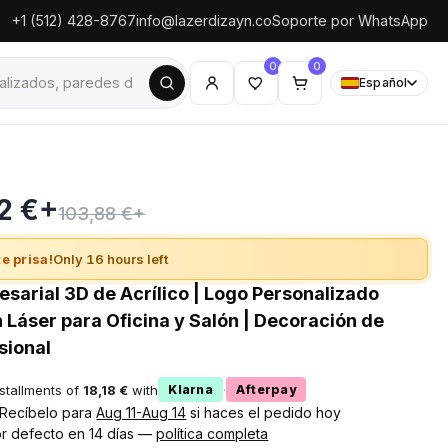
+1 (512) 428-8767
info@lazerdizayn.co
Soporte por WhatsApp
0
0
Español
2 €+
103,88 €+
e prisa!
Only 16 hours left
esarial 3D de Acrílico | Logo Personalizado
 Láser para Oficina y Salón | Decoración de
sional
nstallments of
18,18 €
with
·
Klarna
Afterpay
! Recíbelo para
Aug 11-Aug 14
si haces el pedido hoy
r defecto en 14 días —
política completa