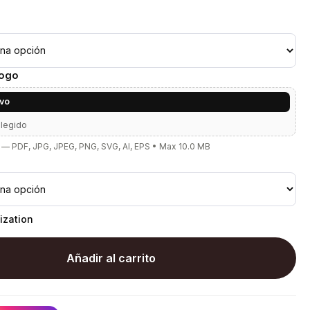
Logo
ivo
elegido
— PDF, JPG, JPEG, PNG, SVG, AI, EPS • Max 10.0 MB
ization
Añadir al carrito