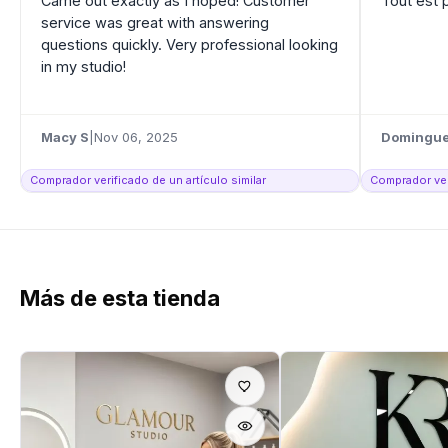
Came out exactly as I hoped! Customer
Tout est 
service was great with answering
questions quickly. Very professional looking
in my studio!
Macy S
|
Nov 06, 2025
Domingue
Comprador verificado de un artículo similar
Comprador veri
Más de esta tienda