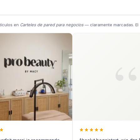
tículos en
Carteles de pared para negocios
— claramente marcadas. El c
★
★
★
★
★
★