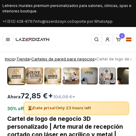
Letreros murales premium personalizados para salones, clínicas, spas e
interiores boutique.
+1 (512) 428-8767
info@lazerdizayn.co
Soporte por WhatsApp
0
Inicio
›
Tienda
›
Carteles de pared para negocios
›
Cartel de logo de ne
‹
›
72,85 €+
104,08 €+
Ahora
⏳
¡Date prisa!
Only 23 hours left
30% off
Cartel de logo de negocio 3D
personalizado | Arte mural de recepción
cortado con láser en acrílico y metal |