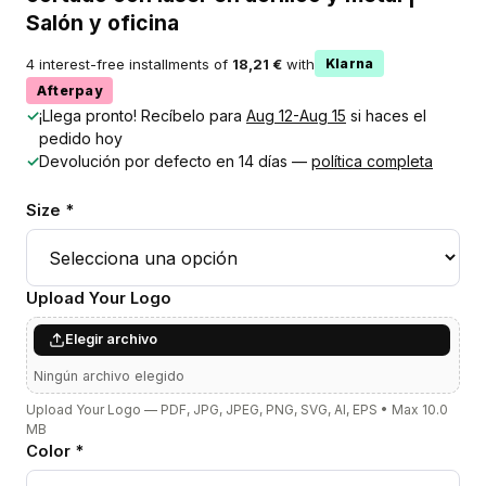
Salón y oficina
4 interest-free installments of
18,21 €
with
Klarna
Afterpay
✓
¡Llega pronto! Recíbelo para
Aug 12-Aug 15
si haces el
pedido hoy
✓
Devolución por defecto en 14 días —
política completa
Size *
Upload Your Logo
Elegir archivo
Ningún archivo elegido
Upload Your Logo — PDF, JPG, JPEG, PNG, SVG, AI, EPS • Max 10.0
MB
Color *