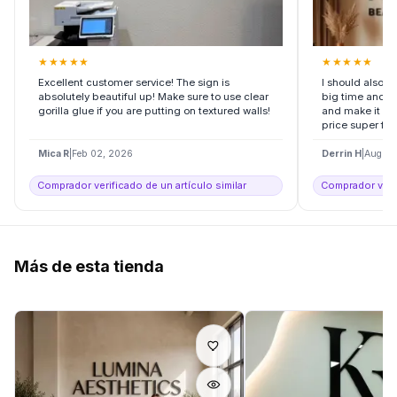
★
★
★
★
★
★
★
★
★
★
Excellent customer service! The sign is
I should also 
absolutely beautiful up! Make sure to use clear
big time and she
gorilla glue if you are putting on textured walls!
and make it ri
price super fair.
Mica R
|
Feb 02, 2026
Derrin H
|
Aug 15
Comprador verificado de un artículo similar
Comprador verif
Más de esta tienda