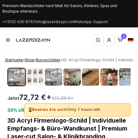
Premium-Wandschilder nach Maß für Salons, Kliniken, Spas und
Boutique-Interieurs.
+1 (512) 428-8767
info@lazerdizayn.co
WhatsApp-Support
0
Startseite
›
Shop
›
Büroschilder
›
3D Acryl Firmenlogo-Schild | Individuell.
‹
›
72,72 €+
103,88 €+
Jetzt
⏳
Beeilen Sie sich!
Only 7 hours left
30% off
3D Acryl Firmenlogo-Schild | Individuelle
Empfangs- & Büro-Wandkunst | Premium
Laser-cut Salon- & Klinikbranding