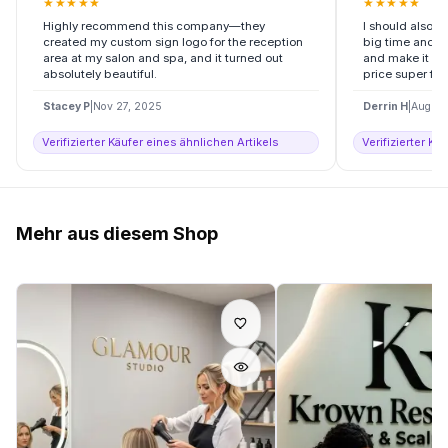
★
★
★
★
★
★
★
★
★
★
Highly recommend this company—they
I should also 
created my custom sign logo for the reception
big time and she
area at my salon and spa, and it turned out
and make it ri
absolutely beautiful.
price super fair.
Stacey P
|
Nov 27, 2025
Derrin H
|
Aug 15
Verifizierter Käufer eines ähnlichen Artikels
Verifizierter Kä
Mehr aus diesem Shop