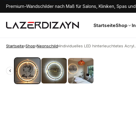
Premium-Wandschilder nach Maß für Salons, Kliniken, Spas und 
Startseite
Shop
I
Startseite
›
Shop
›
Neonschild
›
Individuelles LED hinterleuchtetes Acryl..
‹
‹