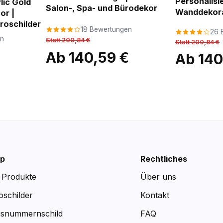
Personalisi
lic Gold
Salon-, Spa- und Bürodekor
Wanddekor
or |
roschilder
18 Bewertungen
26 
en
Statt 200,84 €
Statt 200,84 €
Ab 140,59 €
Ab 140
p
Rechtliches
e Produkte
Über uns
oschilder
Kontakt
snummernschild
FAQ