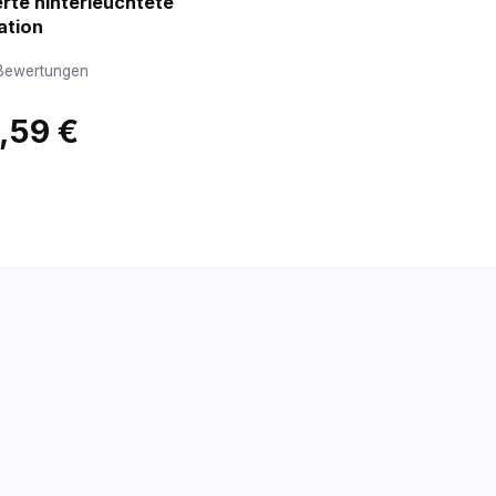
erte hinterleuchtete
ation
Bewertungen
,59 €