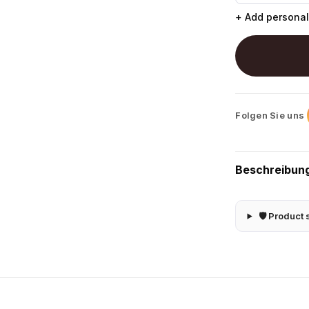
+ Add personal
Folgen Sie uns
Beschreibun
🛡 Product 