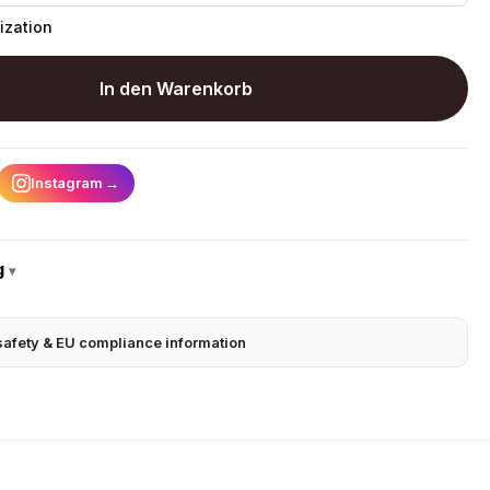
ization
In den Warenkorb
Instagram
→
g
▾
safety & EU compliance information