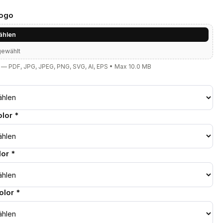
Logo
ählen
gewählt
— PDF, JPG, JPEG, PNG, SVG, AI, EPS • Max 10.0 MB
lor *
or *
lor *