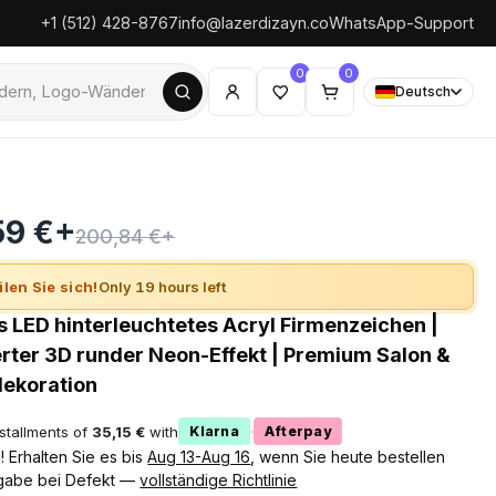
+1 (512) 428-8767
info@lazerdizayn.co
WhatsApp-Support
0
0
Deutsch
59 €+
200,84 €+
ilen Sie sich!
Only 19 hours left
es LED hinterleuchtetes Acryl Firmenzeichen |
erter 3D runder Neon-Effekt | Premium Salon &
ekoration
nstallments of
35,15 €
with
·
Klarna
Afterpay
 Erhalten Sie es bis
Aug 13-Aug 16
, wenn Sie heute bestellen
gabe bei Defekt —
vollständige Richtlinie