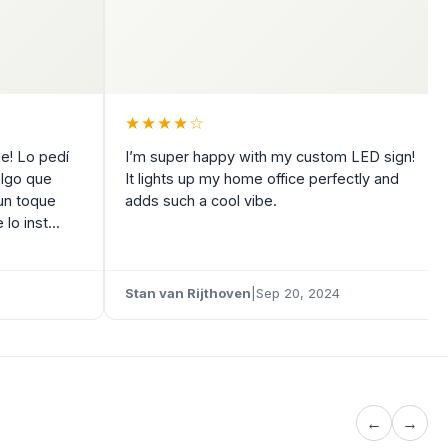
★
★
★
★
☆
le! Lo pedí
I’m super happy with my custom LED sign!
algo que
It lights up my home office perfectly and
 un toque
adds such a cool vibe.
o inst...
Stan van Rijthoven
|
Sep 20, 2024
←
→