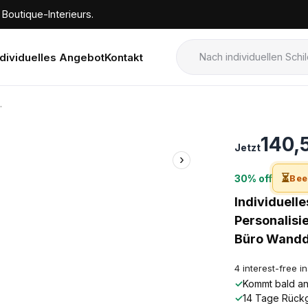
Boutique-Interieurs.
ndividuelles Angebot
Kontakt
.
›
140,
Jetzt
›
⏳
30% off
Bee
Individuell
Personalisi
Büro Wandd
4 interest-free i
✓
Kommt bald an!
✓
14 Tage Rück