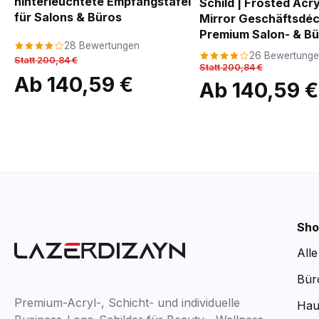
hinterleuchtete Empfangstafel
Schild | Frosted Acry
für Salons & Büros
Mirror Geschäftsdéc
Premium Salon- & Bü
28 Bewertungen
26 Bewertung
Statt 200,84 €
Statt 200,84 €
Ab 140,59 €
Ab 140,59 €
Sho
All
Bür
Premium-Acryl-, Schicht- und individuelle
Hau