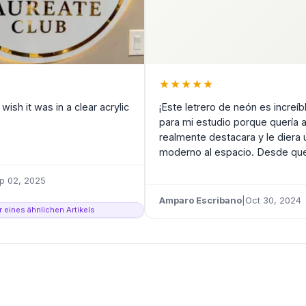
★
★
★
★
★
 I wish it was in a clear acrylic
¡Este letrero de neón es increíb
para mi estudio porque quería 
realmente destacara y le diera
moderno al espacio. Desde que l
p 02, 2025
Amparo Escribano
|
Oct 30, 2024
er eines ähnlichen Artikels