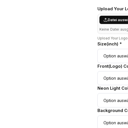
Upload Your 
Datei ausw
Keine Datei aus
Upload Your Logo 
Size(inch) *
Front(Logo) Co
Neon Light Col
Background Co