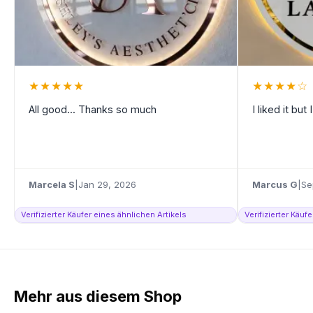
★
★
★
★
★
★
★
★
★
☆
All good... Thanks so much
I liked it but
Marcela S
|
Jan 29, 2026
Marcus G
|
Se
Verifizierter Käufer eines ähnlichen Artikels
Verifizierter Käuf
Mehr aus diesem Shop