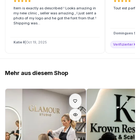
★
★
★
★
★
★
★
★
★
★
Item is exactly as described ! Looks amazing in
Tout est parfa
my new clinic , seller was amazing , I just sent a
photo of my logo and he got the font from that !
Shipping was...
Domingues S
|
D
Katie R
|
Oct 19, 2025
Verifizierter Kä
Mehr aus diesem Shop