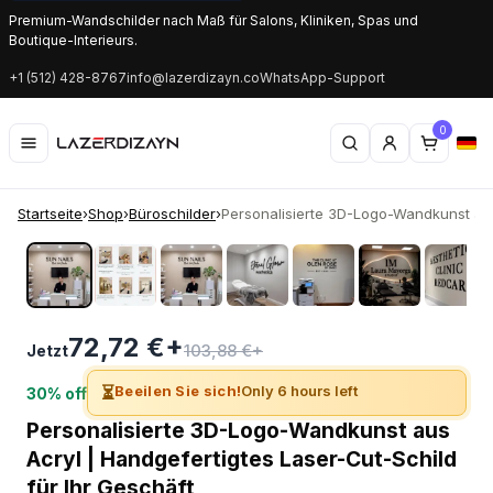
Premium-Wandschilder nach Maß für Salons, Kliniken, Spas und
Boutique-Interieurs.
+1 (512) 428-8767
info@lazerdizayn.co
WhatsApp-Support
0
Startseite
›
Shop
›
Büroschilder
›
Personalisierte 3D-Logo-Wandkunst aus
‹
›
72,72 €+
103,88 €+
Jetzt
⏳
Beeilen Sie sich!
Only 6 hours left
30% off
Personalisierte 3D-Logo-Wandkunst aus
Acryl | Handgefertigtes Laser-Cut-Schild
für Ihr Geschäft