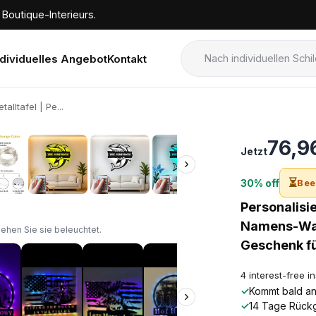
Boutique-Interieurs.
ndividuelles Angebot
Kontakt
alltafel | Pe...
›
76,9
Jetzt
›
⏳
30% off
Bee
Personalisie
Namens-Wand
sehen Sie sie beleuchtet.
Geschenk f
4 interest-free i
✓
Kommt bald an!
›
✓
14 Tage Rück