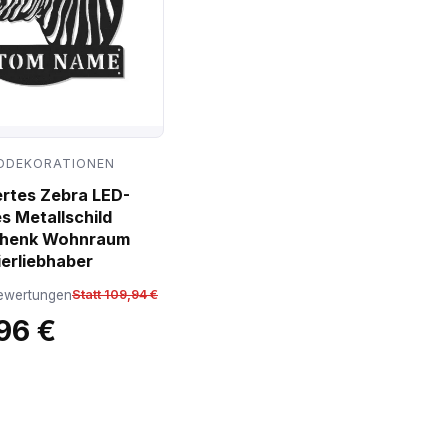
DDEKORATIONEN
ertes Zebra LED-
s Metallschild
chenk Wohnraum
ierliebhaber
ewertungen
Statt 109,94 €
96 €