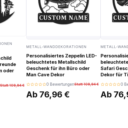
IONEN
METALL-WANDDEKORATIONEN
METALL-WAN
Personalisiertes Zeppelin LED-
Personalisi
child
beleuchtetes Metallschild
beleuchtete
freunde
Geschenk für ihn Büro oder
Safari Ges
m oder
Man Cave Dekor
Dekor für T
0 Bewertungen
Statt 109,94 €
0 B
Statt 109,94 €
Ab 76,96 €
Ab 76,