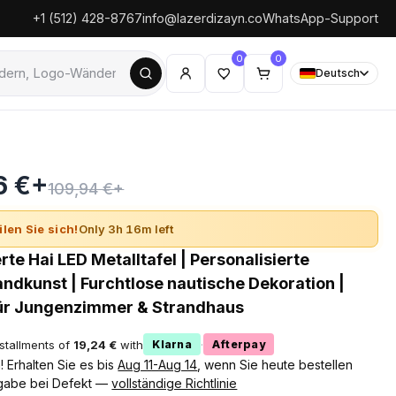
+1 (512) 428-8767
info@lazerdizayn.co
WhatsApp-Support
0
0
Deutsch
6 €+
109,94 €+
ilen Sie sich!
Only 3h 16m left
rte Hai LED Metalltafel | Personalisierte
kunst | Furchtlose nautische Dekoration |
ür Jungenzimmer & Strandhaus
nstallments of
19,24 €
with
·
Klarna
Afterpay
 Erhalten Sie es bis
Aug 11-Aug 14
, wenn Sie heute bestellen
gabe bei Defekt —
vollständige Richtlinie