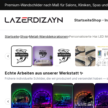
Premium-Wandschilder nach Maß für Salons, Kliniken, Spas und 
Startseite
Shop
I
Startseite
›
Shop
›
Metall-Wanddekorationen
›
Personalisierte Hai LED Met
‹
‹
Echte Arbeiten aus unserer Werkstatt ✨
Frühere individuelle Schilder, die wir produziert und versendet haben — 
‹