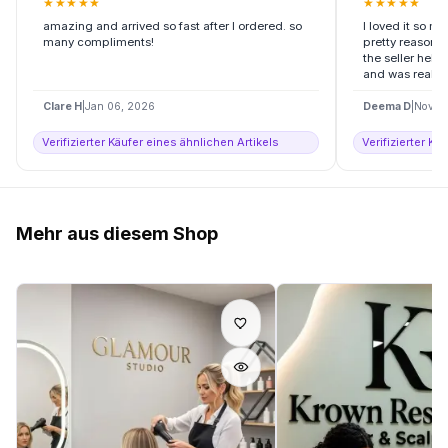
★
★
★
★
★
★
★
★
★
★
amazing and arrived so fast after I ordered. so
I loved it so mu
many compliments!
pretty reasonab
the seller help
and was really 
Clare H
|
Jan 06, 2026
Deema D
|
Nov 2
Verifizierter Käufer eines ähnlichen Artikels
Verifizierter Kä
Mehr aus diesem Shop