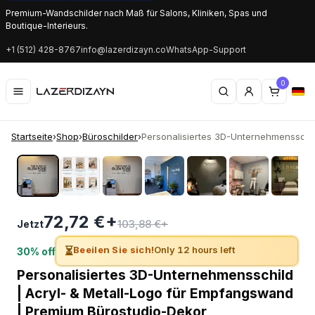
Premium-Wandschilder nach Maß für Salons, Kliniken, Spas und
Boutique-Interieurs.
+1 (512) 428-8767
info@lazerdizayn.co
WhatsApp-Support
0
Startseite
›
Shop
›
Büroschilder
›
Personalisiertes 3D-Unternehmensschild
‹
›
72,72 €+
103,88 €+
Jetzt
⏳
Beeilen Sie sich!
Only 12 hours left
30% off
Personalisiertes 3D-Unternehmensschild
| Acryl- & Metall-Logo für Empfangswand
| Premium Bürostudio-Dekor