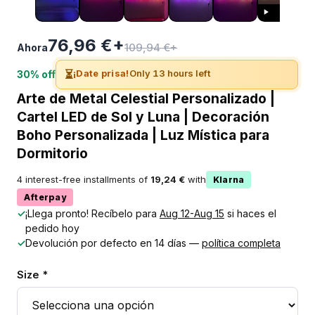
76,96 €+
109,94 €+
Ahora
⏳
¡Date prisa!
Only 13 hours left
30% off
Arte de Metal Celestial Personalizado |
Cartel LED de Sol y Luna | Decoración
Boho Personalizada | Luz Mística para
Dormitorio
4 interest-free installments of
19,24 €
with
Klarna
Afterpay
✓
¡Llega pronto! Recíbelo para
Aug 12-Aug 15
si haces el
pedido hoy
✓
Devolución por defecto en 14 días —
política completa
Size *