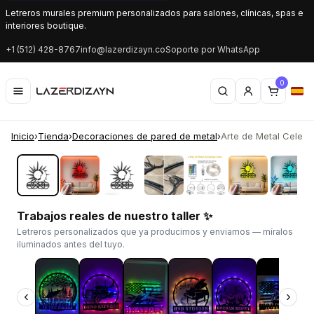
Letreros murales premium personalizados para salones, clínicas, spas e
interiores boutique.
+1 (512) 428-8767
info@lazerdizayn.co
Soporte por WhatsApp
0
Inicio
›
Tienda
›
Decoraciones de pared de metal
›
Arte de Metal Celestia
‹
›
Trabajos reales de nuestro taller ✨
Letreros personalizados que ya producimos y enviamos — míralos
iluminados antes del tuyo.
‹
›