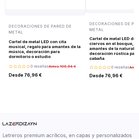
DECORACIONES DE PA
DECORACIONES DE PARED DE
METAL
METAL
Cartel de metal LED de 
Cartel de metal LED con cita
ciervos en el bosque, r
musical, regalo para amantes de la
amantes de la naturalez
música, decoración para
decoración rústica para
dormitorio o estudio
cabaña
0 reseñas
Antes 109,94 €
0 reseñas
Ante
Desde 76,96 €
Desde 76,96 €
Letreros premium acrílicos, en capas y personalizados