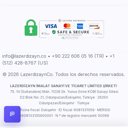
info@lazerdizayn.co • +90 222 606 05 16 (TR) • +1
(512) 428-8767 (US)
© 2026 LazerdizaynCo. Todos los derechos reservados.
LAZERDİZAYN İMALAT SANAYİ VE TİCARET LİMİTED ŞİRKETİ
·
75. Yıl (Sultandere) Mah. 11228 Sk. Yunus Emre KOBİ Sanayi Sitesi
D2 Blok No: 21, Odunpazarı/Eskişehir, Türkiye · 26250
Odunpazarı/Eskişehir · Türkiye
Oficina fiscal: Eskişehir · ID fiscal: 6081331059 · MERSIS:
0608133105900001 · N.º de registro mercantil: 50066