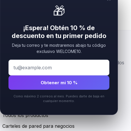
🎁
¡Espera! Obtén 10 % de
descuento en tu primer pedido
Deja tu correo y te mostraremos abajo tu código
exclusivo WELCOME10.
Letreros premium acrílicos, en capas y personalizados
con logotipo para marcas de belleza, bienestar y
recepción.
Obtener mi 10 %
Instagram
Como máximo 2 correos al mes. Puedes darte de baja en
cualquier momento.
Tienda
Todos los productos
Carteles de pared para negocios