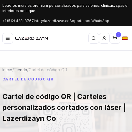
Letreros murales premium personalizados para salones, clínicas, spas e
interiores boutique.
+1 (512) 428-8767
info@lazerdizayn.co
Soporte por WhatsApp
0
Inicio
/
Tienda
/
Cartel de código QR
CARTEL DE CÓDIGO QR
Cartel de código QR | Carteles
personalizados cortados con láser |
Lazerdizayn Co