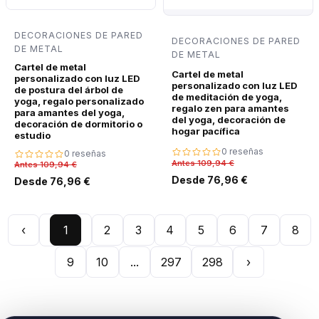
DECORACIONES DE PARED
DECORACIONES DE PARED
DE METAL
DE METAL
Cartel de metal
Cartel de metal
personalizado con luz LED
personalizado con luz LED
de postura del árbol de
de meditación de yoga,
yoga, regalo personalizado
regalo zen para amantes
para amantes del yoga,
del yoga, decoración de
decoración de dormitorio o
hogar pacífica
estudio
0 reseñas
0 reseñas
Antes 109,94 €
Antes 109,94 €
Desde 76,96 €
Desde 76,96 €
‹
1
2
3
4
5
6
7
8
9
10
...
297
298
›