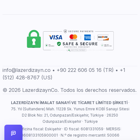
info@lazerdizayn.co • +90 222 606 05 16 (TR) • +1
(512) 428-8767 (US)
© 2026 LazerdizaynCo. Todos los derechos reservados.
LAZERDİZAYN İMALAT SANAYİ VE TİCARET LİMİTED ŞİRKETİ
·
75. Yıl (Sultandere) Mah. 11228 Sk. Yunus Emre KOBİ Sanayi Sitesi
D2 Blok No: 21, Odunpazarı/Eskişehir, Türkiye · 26250
Odunpazarı/Eskişehir · Türkiye
Oficina fiscal: Eskişehir · ID fiscal: 6081331059 · MERSIS:
0608133105900001 · N.º de registro mercantil: 50066