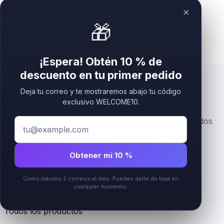
×
🎁
¡Espera! Obtén 10 % de
descuento en tu primer pedido
Deja tu correo y te mostraremos abajo tu código
exclusivo WELCOME10.
Letreros premium acrílicos, en capas y personalizados
con logotipo para marcas de belleza, bienestar y
recepción.
Obtener mi 10 %
Instagram
Como máximo 2 correos al mes. Puedes darte de baja en
cualquier momento.
Tienda
Todos los productos