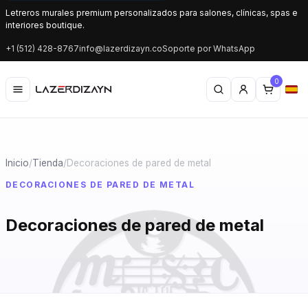
Letreros murales premium personalizados para salones, clínicas, spas e
interiores boutique.
+1 (512) 428-8767
info@lazerdizayn.co
Soporte por WhatsApp
0
Inicio
/
Tienda
/
Decoraciones de pared de metal
DECORACIONES DE PARED DE METAL
Decoraciones de pared de metal