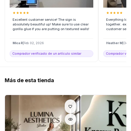
★
★
★
★
★
★
★
★
★
★
Excellent customer service! The sign is
Everything look
absolutely beautiful up! Make sure to use clear
together.. exac
gorilla glue if you are putting on textured walls!
customer servi
Mica R
|
Feb 02, 2026
Heather M
|
Oct 
Comprador verificado de un artículo similar
Comprador verif
Más de esta tienda