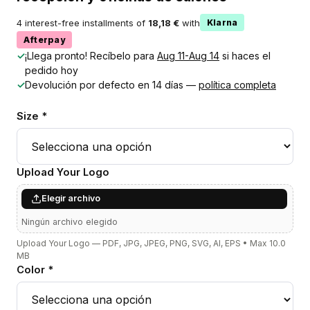
4 interest-free installments of
18,18 €
with
Klarna
Afterpay
✓
¡Llega pronto! Recíbelo para
Aug 11-Aug 14
si haces el
pedido hoy
✓
Devolución por defecto en 14 días —
política completa
Size *
Upload Your Logo
Elegir archivo
Ningún archivo elegido
Upload Your Logo — PDF, JPG, JPEG, PNG, SVG, AI, EPS • Max 10.0
MB
Color *