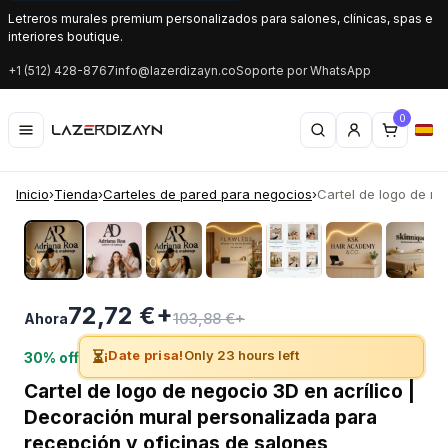
Letreros murales premium personalizados para salones, clínicas, spas e
interiores boutique.
+1 (512) 428-8767
info@lazerdizayn.co
Soporte por WhatsApp
0
Inicio
›
Tienda
›
Carteles de pared para negocios
›
Cartel de logo de neg
‹
›
72,72 €+
103,88 €+
Ahora
⏳
¡Date prisa!
Only 23 hours left
30% off
Cartel de logo de negocio 3D en acrílico |
Decoración mural personalizada para
recepción y oficinas de salones